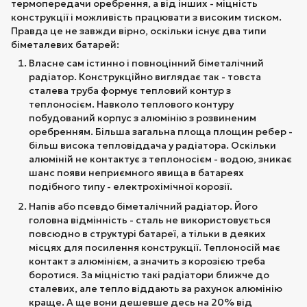
термопередачи оребрення, а від інших - міцність
конструкції і можливість працювати з високим тиском.
Правда це не завжди вірно, оскільки існує два типи
біметалевих батарей:
Власне сам істинно і повноцінний біметалічний
радіатор. Конструкційно виглядає так - товста
сталева труба формує тепловий контур з
теплоносієм. Навколо теплового контуру
побудований корпус з алюмінію з розвиненим
оребренням. Більша загальна площа площин ребер -
більш висока тепловіддача у радіатора. Оскільки
алюміній не контактує з теплоносієм - водою, зникає
шанс появи неприємного явища в батареях
подібного типу - електрохімічної корозії.
Напів або псевдо біметалічний радіатор. Його
головна відмінність - сталь не використовується
повсюдно в структурі батареї, а тільки в деяких
місцях для посилення конструкції. Теплоносій має
контакт з алюмінієм, а значить з корозією треба
боротися. За міцністю такі радіатори ближче до
сталевих, але тепло віддають за рахунок алюмінію
краще. А ще вони дешевше десь на 20% від