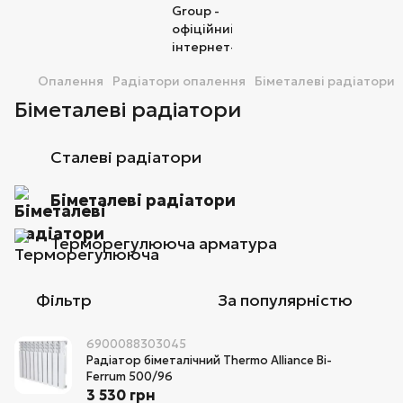
Опалення
Радіатори опалення
Біметалеві радіатори
Біметалеві радіатори
Сталеві радіатори
Біметалеві радіатори
Терморегулююча арматура
Фільтр
За популярністю
6900088303045
Радіатор біметалічний Thermo Alliance Bi-
Ferrum 500/96
3 530 грн