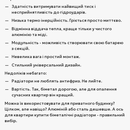
Здатність витримувати найвищий тиск і
несприйнятливість до гідроударів.
Низька термо інерційність. Гріється просто миттєво.
Відмінна віддача тепла, краще тільки у чистого
алюмінію та міді.
Модульність - можливість створювати свою батарею
з секцій.
Невелика вага і простий монтаж.
Стильний універсальний дизайн.
Недоліків небагато:
Радіатори не люблять антифриз. Не лийте.
Вартість. Так, біметал дорогою, але для опалення
сучасних квартир він кращий.
Можна їх використовувати для приватного будинку?
Цілком, але навіщо? Алюміній або сталь дешевше. А ось
для квартири купити біметалічні радіатори - правильний
вибір.