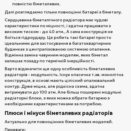
повністю біметалевих.
Далі розглядаємо тільки повноцінні батареї з біметалу.
Сердцевина біметалічного радіатора має чудові
характеристики по міцності, і здатна працювати з
високим тиском - до 40 атм., А сама конструкція не
боїться гідроудару. Це робить такі батареї просто
ідеальними для застосування в багатоквартирних
будинках з централізованою системою опалення.
Відмінна заміна чавунним моделям, яких біметал
залишає позаду по термічній інерційності.
Варто відзначити ще одну особливість біметалевих
радіаторів - модульність. Існує класична т.зв. монолітна
конструкція, в основі мають цілісний опалювальний
контур. Дуже міцна, але рідкісна схема, здатна
витримувати до 100 атм. Але більш поширені модульні
радіаторні блоки, з яких можна зібрати батарею з
необхідними характеристиками за потребою.
Плюси і мінуси біметалевих радіаторів
Актуально для повноцінних біметалевих моделей.
Переваги: