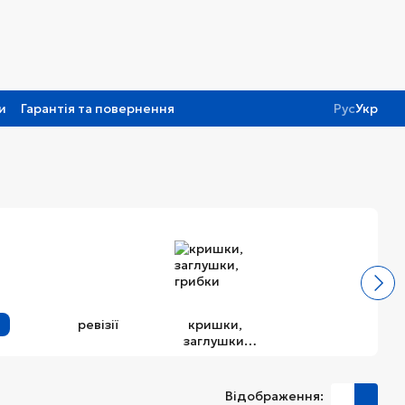
и
Гарантія та повернення
Рус
Укр
и
ревізії
кришки,
заглушки,
грибки
Відображення: