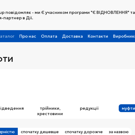
up повідомляє - ми Є учасником програми "Є ВІДНОВЛЕННЯ" та
-партнер в Дії.
аталог
Про нас
Оплата
Доставка
Контакти
Виробник
Партнерська програма
фти
відведення
трійники,
редукції
муфт
хрестовини
ярністю
спочатку дешевше
спочатку дорожче
за назвою