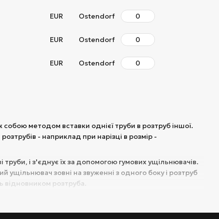
EUR
Ostendorf
EUR
Ostendorf
EUR
Ostendorf
 собою методом вставки однієї труби в розтруб іншої.
озтрубів - наприклад при нарізці в розмір -
 труби, і з'єднує їх за допомогою гумових ущільнювачів.
й ущільнювач зовні на звуженні з одного боку і розтруб
ть відновником розтруба.