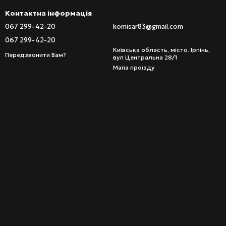
Контактна інформація
рсткості.
067 299-42-20
komisar83@gmail.com
067 299-42-20
Київська область, місто. Ірпінь,
Передзвонити Вам?
вул Центральна 28/1
Мапа проїзду
й фіксації.
ралі.