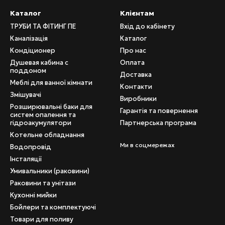
лізації - з полівінілхлориду.
Каталог
Клієнтам
 каналізації використовуються спеціальні муфти з ребрами жо
ТРУБИ ТА ФІТИНГ ПЕ
Вхід до кабінету
Каналізація
Каталог
тосування муфти бувають:
Кондіционер
Про нас
Душевая кабина с
Оплата
поддоном
Доставка
Меблі для ванної кімнати
Контакти
едині є упор, що обмежує її рух труби всередині.
Змішувачі
Виробники
рухається по трубі, що дозволяє встановлювати її при жорсткі
Розширювальні баки для
Гарантія та повернення
систем опалення та
овуються каналізаційні муфти?
гідроакумулятори
Партнерська програма
Котельне обладнання
б без розтрубів одного діаметра.
Ми в соцмережах
Водопровід
овести врізку в жорстко закріплену з двох сторін трубу магіст
Інсталяції
ні пошкодженої ділянки трубопроводу.
Умивальники (раковини)
Раковини та унітази
Кухонні мийки
Бойлери та комплектуючі
Товари для поливу