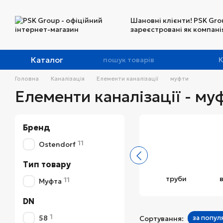
Перейти до основного контенту
Шановні клієнти! PSK Gro
зареєстровані як компанія
Каталог
К
Головна
Каналізація
Елементи каналізації
муфти
Елементи каналізації - му
Бренд
11
Ostendorf
Тип товару
труби
11
Муфта
DN
1
58
за попул
Сортування: