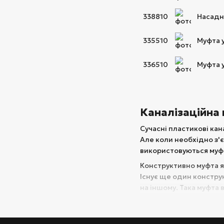
338810
Насадн
335510
Муфта у
336510
Муфта у
Каналізаційна 
Сучасні пластикові кан
Але коли необхідно з'є
використовуються муф
Конструктивно муфта яв
Існує ще один конструк
на іншому. Така муфта 
За сферою застосу
Для внутрішньої кан