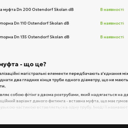
а муфта Dn 200 Ostendorf Skolan dB
В наявності
порна Dn 110 Ostendorf Skolan dB
В наявності
порна Dn 135 Ostendorf Skolan dB
В наявності
муфта - що це?
алізаційні магістральні елементи передбачають з'єднання між
днати два гладких кінця труби одного діаметру, що не мають р
ти.
ляє собою фітінг з двома розтрубами, який надягається на дві
ційний варіант даного фитинга - вставна муфта, що має гумови
вузькою частиною вставляється в одну трубу. Іноді її називаю
вання муфти є:
алізації, включаючи безшумні варіанти. - з поліпропілену.