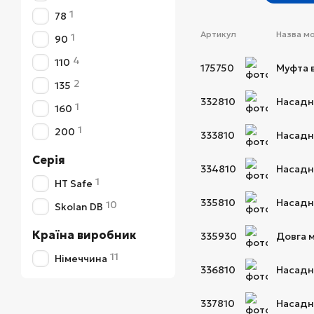
1
78
Артикул
Назва м
1
90
4
110
175750
Муфта в
2
135
332810
Насадн
1
160
1
200
333810
Насадна
Серія
334810
Насадн
1
HT Safe
335810
Насадна
10
Skolan DB
Країна виробник
335930
Довга м
11
Німеччина
336810
Насадна
337810
Насадна