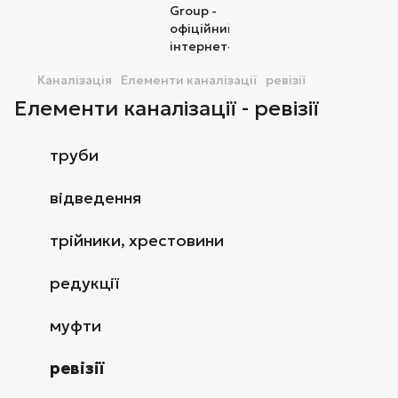
Каналізація
Елементи каналізації
ревізії
Елементи каналізації - ревізії
труби
відведення
трійники, хрестовини
редукції
муфти
ревізії