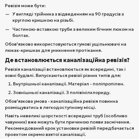
Ревізія може бути:
У вигляді трійника з відведенням на 90 градусів з
круглою кришкою на різьбі.
Частиною-вставкою труби з великим бічним люком на
болтах.
Обов'язково використовуються гумові ущільнювачі на
люках-кришках для уникнення протікання.
Де встановлюється каналізаційна ревізія?
Ревізія каналізації встановлюється як всередині, так і
зовні будівлі. Випускаються ревізії різних типів для:
Внутрішньої каналізації. Матеріал - поліпропілен.
Зовнішньої каналізації. З полівінілхлориду.
Обов'язкова умова - каналізаційна ревізія повинна
розміщуватись в легкодоступному місці.
Навіть невеликі шорсткості всередині труб (особливо
чавунних) вже можуть бути причиною появи засмічення.
Рекомендований крок установки ревізій передбачається
проектом окремо взятої каналізації.