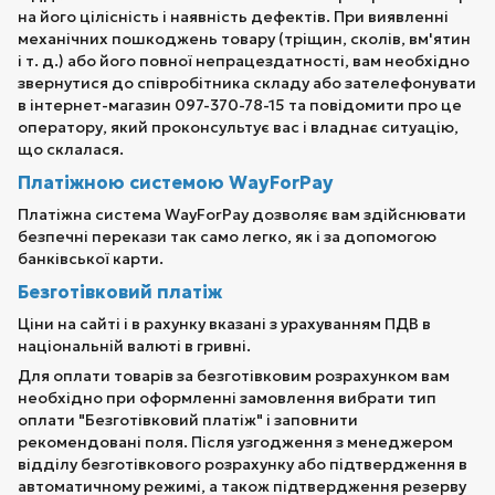
на його цілісність і наявність дефектів. При виявленні
механічних пошкоджень товару (тріщин, сколів, вм'ятин
і т. д.) або його повної непрацездатності, вам необхідно
звернутися до співробітника складу або зателефонувати
в інтернет-магазин 097-370-78-15 та повідомити про це
оператору, який проконсультує вас і владнає ситуацію,
що склалася.
Платіжною системою WayForPay
Платіжна система WayForPay дозволяє вам здійснювати
безпечні перекази так само легко, як і за допомогою
банківської карти.
Безготівковий платіж
Ціни на сайті і в рахунку вказані з урахуванням ПДВ в
національній валюті в гривні.
Для оплати товарів за безготівковим розрахунком вам
необхідно при оформленні замовлення вибрати тип
оплати "Безготівковий платіж" і заповнити
рекомендовані поля. Після узгодження з менеджером
відділу безготівкового розрахунку або підтвердження в
автоматичному режимі, а також підтвердження резерву