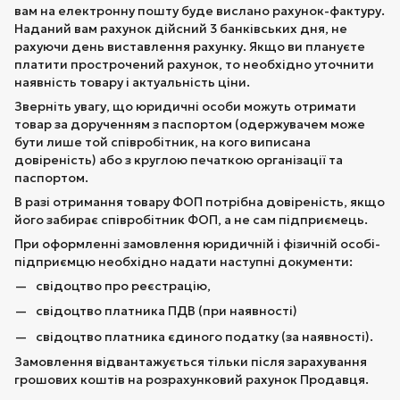
вам на електронну пошту буде вислано рахунок-фактуру.
Наданий вам рахунок дійсний 3 банківських дня, не
рахуючи день виставлення рахунку. Якщо ви плануєте
платити прострочений рахунок, то необхідно уточнити
наявність товару і актуальність ціни.
Зверніть увагу, що юридичні особи можуть отримати
товар за дорученням з паспортом (одержувачем може
бути лише той співробітник, на кого виписана
довіреність) або з круглою печаткою організації та
паспортом.
В разі отримання товару ФОП потрібна довіреність, якщо
його забирає співробітник ФОП, а не сам підприємець.
При оформленні замовлення юридичній і фізичній особі-
підприємцю необхідно надати наступні документи:
свідоцтво про реєстрацію,
свідоцтво платника ПДВ (при наявності)
свідоцтво платника єдиного податку (за наявності).
Замовлення відвантажується тільки після зарахування
грошових коштів на розрахунковий рахунок Продавця.