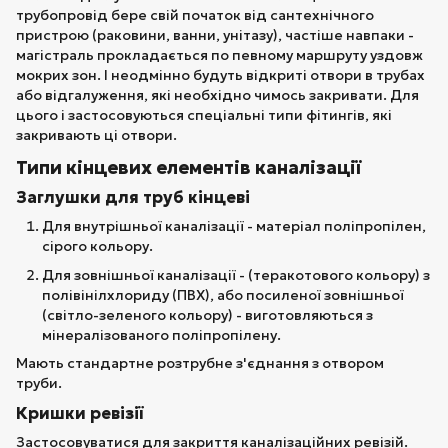
трубопровід бере свій початок від сантехнічного
пристрою (раковини, ванни, унітазу), частіше навпаки -
магістраль прокладається по певному маршруту уздовж
мокрих зон. І неодмінно будуть відкриті отвори в трубах
або відгалуження, які необхідно чимось закривати. Для
цього і застосовуються спеціальні типи фітингів, які
закривають ці отвори.
Типи кінцевих елементів каналізації
Заглушки для труб кінцеві
Для внутрішньої каналізації - матеріал поліпропілен,
сірого кольору.
Для зовнішньої каналізації - (теракотового кольору) з
полівінілхлориду (ПВХ), або посиленої зовнішньої
(світло-зеленого кольору) - виготовляються з
мінералізованого поліпропілену.
Мають стандартне розтрубне з'єднання з отвором
труби.
Кришки ревізії
Застосовуватися для закриття каналізаційних ревізій.