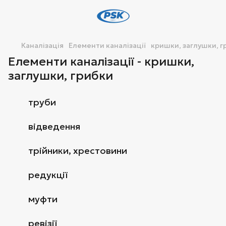
Каналізація
Елементи каналізації
кришки, заглушки, г
Елементи каналізації - кришки,
заглушки, грибки
труби
відведення
трійники, хрестовини
редукції
муфти
ревізії