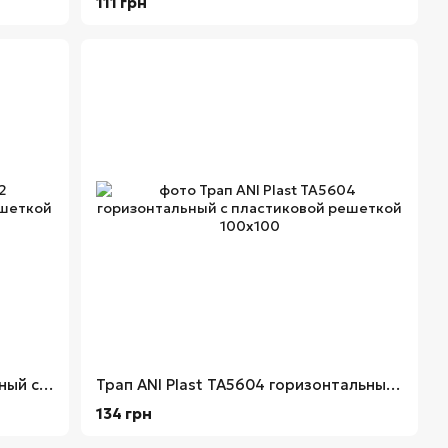
111 грн
Трап ANI Plast TA5202 вертикальный с нержавеющей решеткой 100х100
Трап ANI Plast TA5604 горизонтальный с пластиковой решеткой 100х100
134 грн