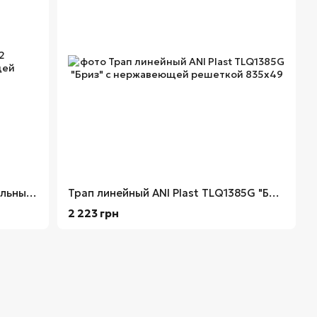
Трап ANI Plast TA5602 горизонтальный с нержавеющей решеткой 100x100
Трап линейный ANI Plast TLQ1385G "Бриз" с нержавеющей решеткой 835х49
2 223 грн