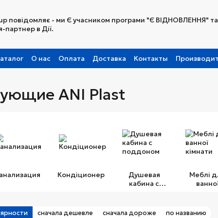
up повідомляє - ми Є учасником програми "Є ВІДНОВЛЕННЯ" та
-партнер в Дії.
аталог
О нас
Оплата
Доставка
Контакты
Производи
Партнерская программа
ующие ANI Plast
анализация
Кондіционер
Душевая
Меблі д
кабина с
ванно
поддоном
кімнат
лярности
сначала дешевле
сначала дороже
по названию