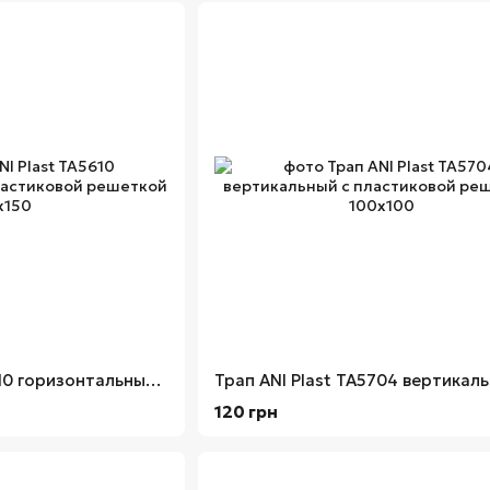
Трап ANI Plast TA5610 горизонтальный с пластиковой решеткой 150х150
120 грн