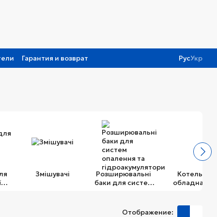
тели
Гарантия и возврат
Рус
Укр
ля
Змішувачі
Розширювальні
Котельне
ї
баки для систем
обладнання
и
опалення та
гідроакумулятори
Отображение: