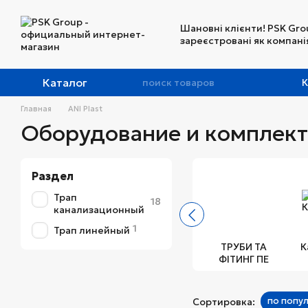
Перейти к основному контенту
Шановні клієнти! PSK Gro
зареєстровані як компанія
Каталог
К
Главная
ANI Plast
Оборудование и комплект
Раздел
Трап
18
канализационный
1
Трап линейный
ТРУБИ ТА
К
ФІТИНГ ПЕ
по попу
Сортировка: