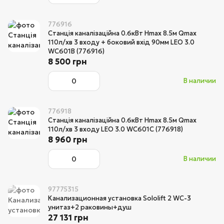
776916
Станція каналізаційна 0.6кВт Hmax 8.5м Qmax
110л/хв 3 входу + боковий вхід 90мм LEO 3.0
WC601В (776916)
8 500 грн
В наличии
776918
Станція каналізаційна 0.6кВт Hmax 8.5м Qmax
110л/хв 3 входу LEO 3.0 WC601С (776918)
8 960 грн
В наличии
97775315
Канализационная установка Sololift 2 WC-3
унитаз+2 раковины+душ
27 131 грн