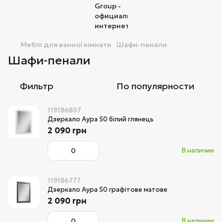
Меблі для ванної кімнати
Шафи-пенали
Шафи-пенали
Фильтр
По популярности
119186807
Дзеркало Аура 50 білий глянець
2 090 грн
В наличии
119186777
Дзеркало Аура 50 графітове матове
2 090 грн
В наличии