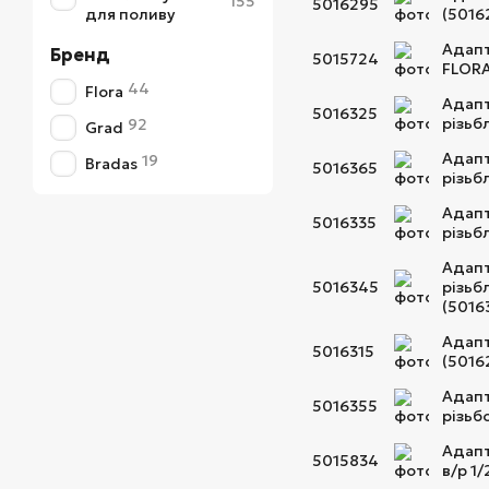
155
5016295
для поливу
(5016
Адапт
Бренд
5015724
FLORA
44
Flora
Адапт
5016325
різьб
92
Grad
Адапт
19
Bradas
5016365
різьб
Адапт
5016335
різьб
Адапт
5016345
різьб
(5016
Адапт
5016315
(5016
Адапт
5016355
різьб
Адапт
5015834
в/р 1