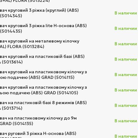
S+AL) FLORA (5013224)
ач круговий 3 ріжка (круглий) (ABS)
В наличии
(5014345)
ач круговий 3 ріжка lite Н-основа (ABS)
В наличии
(5014435)
ач круговий на металевому кілочку
В наличии
AL) FLORA (5013284)
ач круговий на пластиковій базі (ABS)
В наличии
 (5013614)
ач круговий на пластиковому кілочку з
В наличии
ою подачею (ABS) GRAD (5014115)
ач круговий на пластиковому кілочку з
В наличии
ьою подачею (ABS) GRAD (5014105)
ач на пластиковій базі 8 режимів (ABS)
В наличии
 (5013714)
ач на пластиковому кілочку до 9м
В наличии
 GRAD (5014135)
ач руговий 3 ріжка Н-основа (ABS)
В наличии