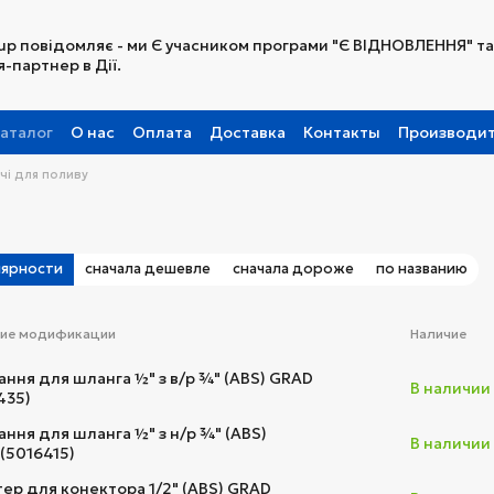
up повідомляє - ми Є учасником програми "Є ВІДНОВЛЕННЯ" та
-партнер в Дії.
аталог
О нас
Оплата
Доставка
Контакты
Производи
Партнерская программа
чі для поливу
лярности
сначала дешевле
сначала дороже
по названию
ние модификации
Наличие
ання для шланга ½" з в/р ¾" (ABS) GRAD
В наличии
435)
ання для шланга ½" з н/р ¾" (ABS)
В наличии
(5016415)
ер для конектора 1/2" (ABS) GRAD