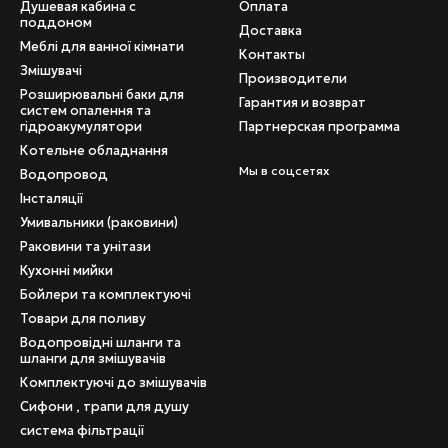
Душевая кабина с
Оплата
поддоном
Доставка
Меблі для ванної кімнати
Контакты
Змішувачі
Производители
Розширювальні баки для
Гарантия и возврат
систем опалення та
гідроакумулятори
Партнерская программа
Котельне обладнання
Мы в соцсетях
Водопровод
Інсталяції
Умивальники (раковини)
Раковини та унітази
Кухонні мийки
Бойлери та комплектуючі
Товари для поливу
Водопровідні шланги та
шланги для змішувачів
Комплектуючі до змішувачів
Сифони , трапи для душу
система фільтрації