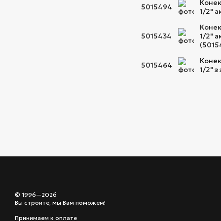
Конек
5015494
1/2" 
Конек
5015434
1/2" 
(5015
Конек
5015464
1/2" 
© 1996—2026
Вы строите, мы Вам поможем!
Принимаем к оплате