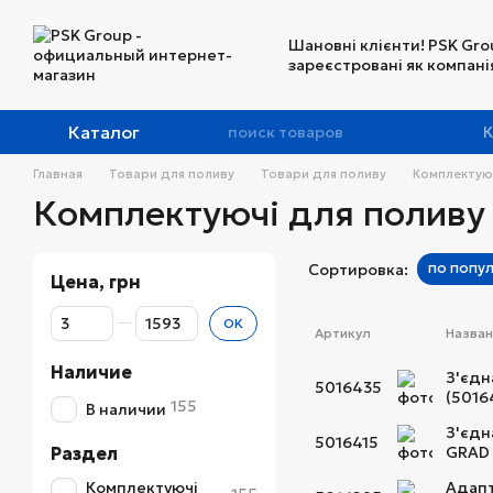
Перейти к основному контенту
Шановні клієнти! PSK Gro
зареєстровані як компанія
Каталог
К
Главная
Товари для поливу
Товари для поливу
Комплектую
Комплектуючі для поливу
по попу
Сортировка:
Цена, грн
От Цена, грн
До Цена, грн
OK
Артикул
Назва
Наличие
З'єдн
5016435
(5016
155
В наличии
З'єдн
5016415
Раздел
GRAD 
Комплектуючі
Адапт