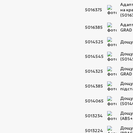
Адапт
5016375
на кр
(5016
Адапт
5016385
GRAD 
5014525
Дощув
Дощув
5014545
(5014
Дощув
5014325
GRAD 
Дощув
5014385
підст
Дощув
5014065
(5014
Дощув
5013234
(ABS+
Дощув
5013224