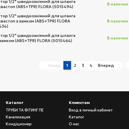
тор 1/2" швидкознімний для шланга
В наличии
аквастоп (ABS+TPR) FLORA (5015494)
тор 1/2" швидкознімний для шланга
аквастоп з замком (ABS+TPR) FLORA
В наличии
434)
тор 1/2" швидкознімний для шланга
В наличии
з замком (ABS+TPR) FLORA (5015464)
Назад
1
2
3
4
Вперед
Каталог
Клиентам
ТРУБИ ТА ФІТИНГ ПЕ
Вход в личный кабинет
Канализация
Каталог
Кондіционер
О нас