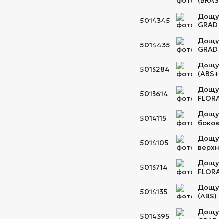
(BRAS
Дощув
5014345
GRAD 
Дощув
5014435
GRAD 
Дощув
5013284
(ABS+
Дощув
5013614
FLORA
Дощув
5014115
боков
Дощув
5014105
верхн
Дощув
5013714
FLORA
Дощув
5014135
(ABS)
Дощув
5014395