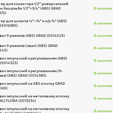
ер для конектора 1/2" універсальний
ан без різьби 1/2"×3/4" (ABS) GRAD
В наличии
375)
ер для шлангів ½" і ¾" з н/р ¾" (ABS)
В наличии
(5016385)
ач 9 режимів (ABS) GRAD (5014525)
В наличии
ач 9 режимів (овал) (ABS) GRAD
В наличии
545)
ач імпульсний з регулюванням (ABS)
В наличии
(5014325)
ач імпульсний з регулюванням (Н-
В наличии
ава) (ABS) GRAD (5014385)
ач імпульсний на ABS кілочку GRAD
В наличии
065)
ач імпульсний на металевому кілочку
В наличии
AL) FLORA (5013234)
ач імпульсний на металевому кілочку
В наличии