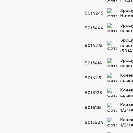
GRAD 
Зрошу
5014245
Н-под
Зрошу
5013444
пласт
Зрошу
5014275
пласт
(5014
Зрошу
5013414
пласт
Конек
5016115
шланг
Конек
5016125
шланг
Конек
5016135
1/2" 
Конек
5015524
1/2" 