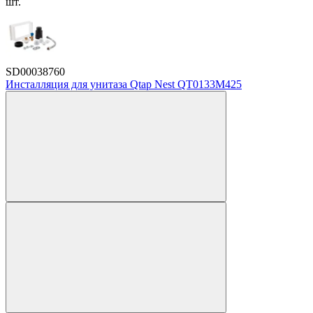
шт.
SD00038760
Инсталляция для унитаза Qtap Nest QT0133M425