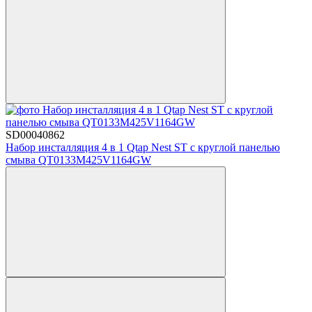
SD00040862
Набор инсталляция 4 в 1 Qtap Nest ST с круглой панелью
смыва QT0133M425V1164GW