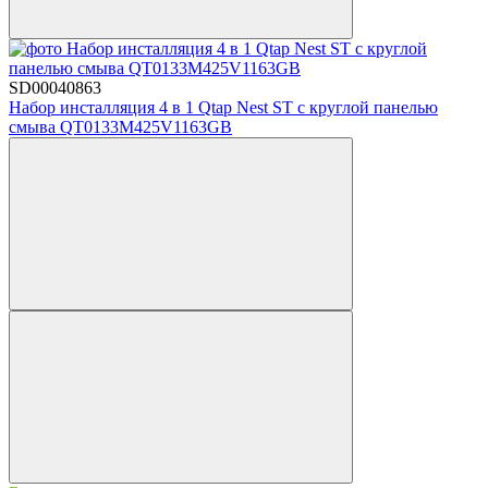
SD00040863
Набор инсталляция 4 в 1 Qtap Nest ST с круглой панелью
смыва QT0133M425V1163GB