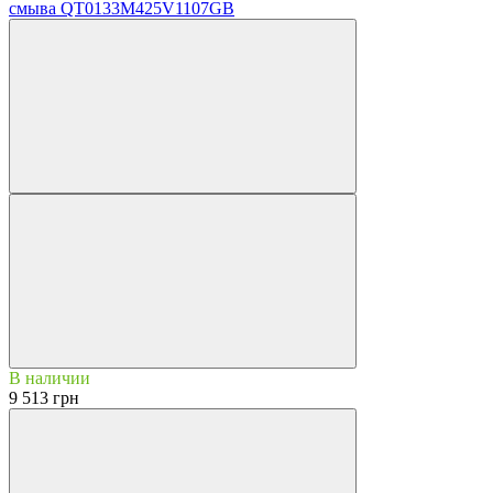
смыва QT0133M425V1107GB
В наличии
9 513 грн