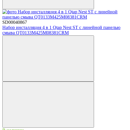
SD00040867
Набор инсталляция 4 в 1 Qtap Nest ST с линейной панелью
смыва QT0133M425M08381CRM