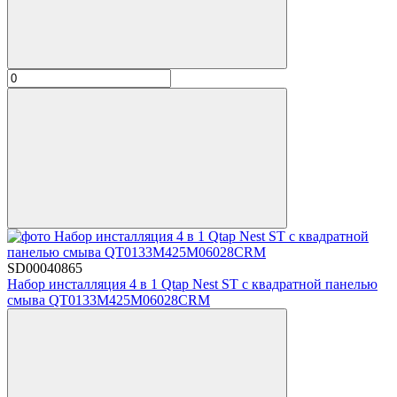
SD00040865
Набор инсталляция 4 в 1 Qtap Nest ST с квадратной панелью
смыва QT0133M425M06028CRM