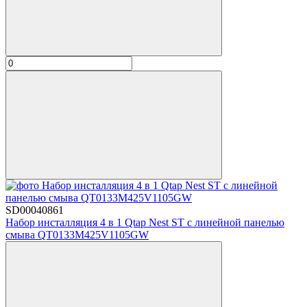
SD00040861
Набор инсталляция 4 в 1 Qtap Nest ST с линейной панелью
смыва QT0133M425V1105GW