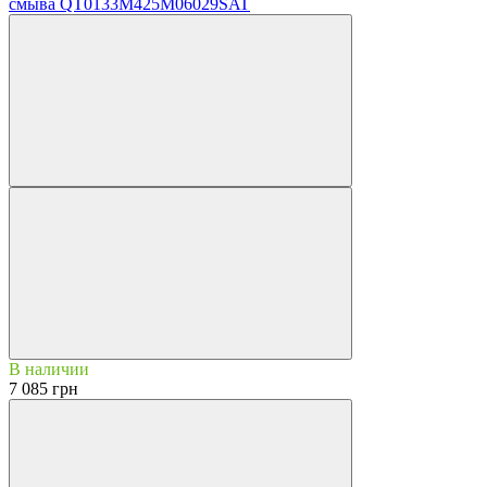
смыва QT0133M425M06029SAT
В наличии
7 085 грн