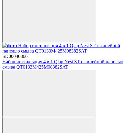
SD00040866
Набор инсталляция 4 в 1 Qtap Nest ST с линейной панелью
смыва QT0133M425M08382SAT