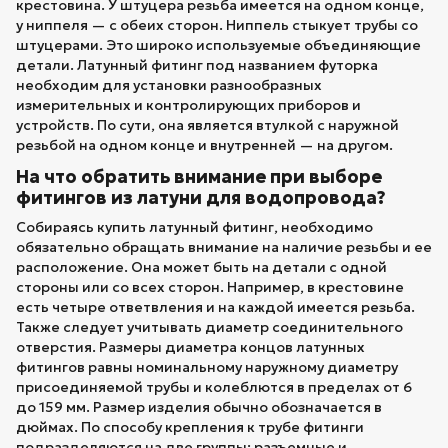
крестовина. У штуцера резьба имеется на одном конце,
у ниппеля — с обеих сторон. Ниппель стыкует трубы со
штуцерами. Это широко используемые объединяющие
детали. Латунный фитинг под названием футорка
необходим для установки разнообразных
измерительных и контролирующих приборов и
устройств. По сути, она является втулкой с наружной
резьбой на одном конце и внутренней — на другом.
На что обратить внимание при выборе
фитингов из латуни для водопровода?
Собираясь купить латунный фитинг, необходимо
обязательно обращать внимание на наличие резьбы и ее
расположение. Она может быть на детали с одной
стороны или со всех сторон. Например, в крестовине
есть четыре ответвления и на каждой имеется резьба.
Также следует учитывать диаметр соединительного
отверстия. Размеры диаметра концов латунных
фитингов равны номинальному наружному диаметру
присоединяемой трубы и колеблются в пределах от 6
до 159 мм. Размер изделия обычно обозначается в
дюймах. По способу крепления к трубе фитинги
подразделяются на две группы: разъемные и