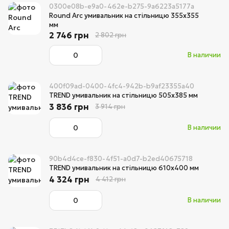
0300e08b-e9a0-462e-b275-9a6223a5177a
Round Arc умивальник на стільницю 355х355
мм
2 746 грн
2 802 грн
В наличии
400f09ad-0400-4fc4-942b-b9af23355a40
TREND умивальник на стільницю 505х385 мм
3 836 грн
3 914 грн
В наличии
90b4d4ce-f830-4f51-a0d7-b2ed40675718
TREND умивальник на стільницю 610х400 мм
4 324 грн
4 412 грн
В наличии