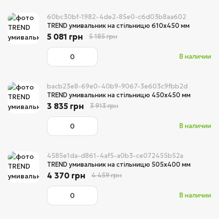
60bc30bf-1982-4de2-85e0-c6d03b8aa602
TREND умивальник на стільницю 610х450 мм
5 081 грн
5 185 грн
В наличии
bacb23e8-69e0-40b9-9067-3e603c9fbb2d
TREND умивальник на стільницю 450х450 мм
3 835 грн
3 913 грн
В наличии
4585e1da-d861-4af5-a0b3-ce072455b52a
TREND умивальник на стільницю 505х400 мм
4 370 грн
4 459 грн
В наличии