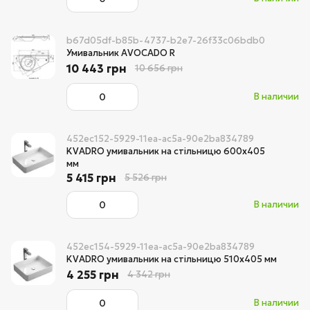
b67d05df-b85b-4737-b2e7-26f33c06bdb0
Умивальник AVOCADO R
10 443 грн
10 656 грн
В наличии
452ec152-5929-11ea-ac5a-90e2ba834789
KVADRO умивальник на стільницю 600х405
мм
5 415 грн
5 526 грн
В наличии
452ec154-5929-11ea-ac5a-90e2ba834789
KVADRO умивальник на стільницю 510х405 мм
4 255 грн
4 342 грн
В наличии