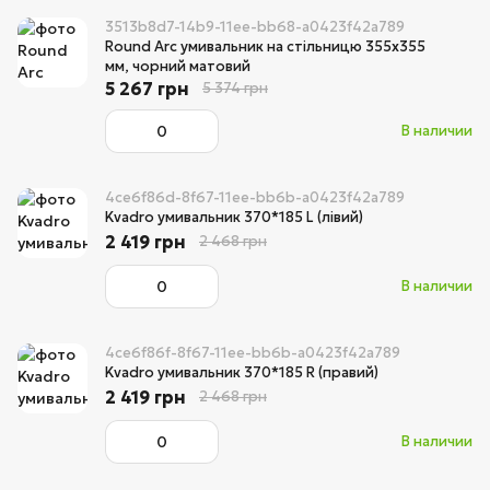
3513b8d7-14b9-11ee-bb68-a0423f42a789
Round Arc умивальник на стільницю 355х355
мм, чорний матовий
5 267 грн
5 374 грн
В наличии
4ce6f86d-8f67-11ee-bb6b-a0423f42a789
Kvadro умивальник 370*185 L (лівий)
2 419 грн
2 468 грн
В наличии
4ce6f86f-8f67-11ee-bb6b-a0423f42a789
Kvadro умивальник 370*185 R (правий)
2 419 грн
2 468 грн
В наличии