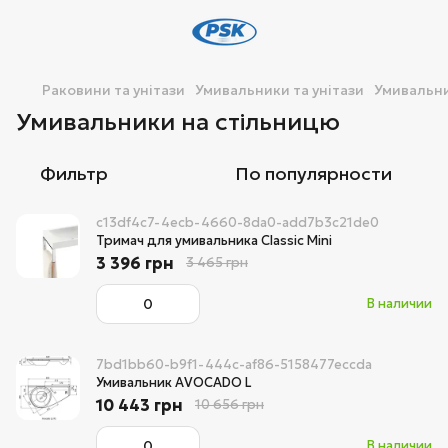
Раковини та унітази
Умивальники та унітази
Умивальни
Умивальники на стільницю
Фильтр
По популярности
c13df4c7-4ecb-4660-8da0-add7b3c21de0
Тримач для умивальника Classic Mini
3 396 грн
3 465 грн
В наличии
7bd1bb60-b9f1-444c-af86-5158477eccda
Умивальник AVOCADO L
10 443 грн
10 656 грн
В наличии