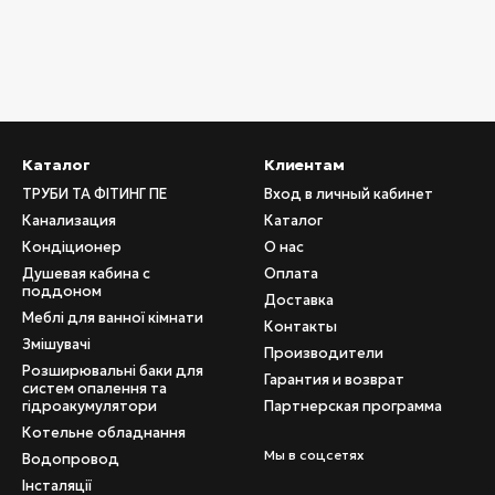
Каталог
Клиентам
ТРУБИ ТА ФІТИНГ ПЕ
Вход в личный кабинет
Канализация
Каталог
Кондіционер
О нас
Душевая кабина с
Оплата
поддоном
Доставка
Меблі для ванної кімнати
Контакты
Змішувачі
Производители
Розширювальні баки для
Гарантия и возврат
систем опалення та
гідроакумулятори
Партнерская программа
Котельне обладнання
Мы в соцсетях
Водопровод
Інсталяції