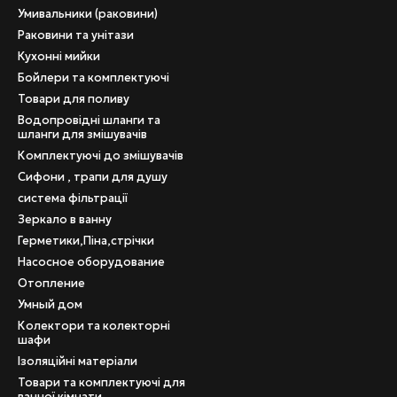
Умивальники (раковини)
Раковини та унітази
Кухонні мийки
Бойлери та комплектуючі
Товари для поливу
Водопровідні шланги та
шланги для змішувачів
Комплектуючі до змішувачів
Сифони , трапи для душу
система фільтрації
Зеркало в ванну
Герметики,Піна,стрічки
Насосное оборудование
Отопление
Умный дом
Колектори та колекторні
шафи
Ізоляційні матеріали
Товари та комплектуючі для
ванної кімнати