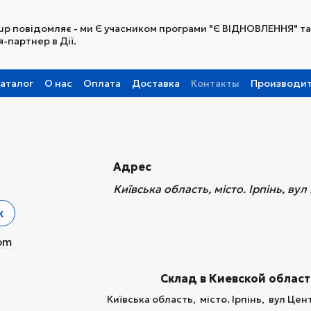
up повідомляє - ми Є учасником програми "Є ВІДНОВЛЕННЯ" та
-партнер в Дії.
аталог
О нас
Оплата
Доставка
Контакты
Производи
Партнерская программа
Адрес
Київська область, місто. Ірпінь, ву
к
om
Склад в Киевcкой облас
Київська область, місто. Ірпінь, вул Цен