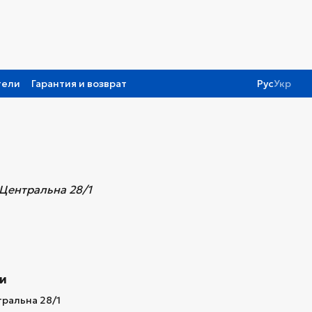
тели
Гарантия и возврат
Рус
Укр
л Центральна 28/1
ти
тральна 28/1