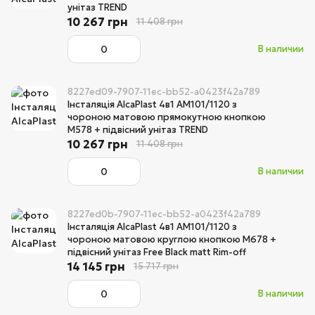
унітаз TREND
10 267 грн
11 408 грн
В наличии
8227ed09-7907-11ec-bb52-a0423f42a789
Інсталяція AlcaPlast 4в1 AM101/1120 з
чороною матовою прямокутною кнопкою
M578 + підвісний унітаз TREND
10 267 грн
11 408 грн
В наличии
8227ed0b-7907-11ec-bb52-a0423f42a789
Інсталяція AlcaPlast 4в1 AM101/1120 з
чороною матовою круглою кнопкою M678 +
підвісний унітаз Free Black matt Rim-off
14 145 грн
15 717 грн
В наличии