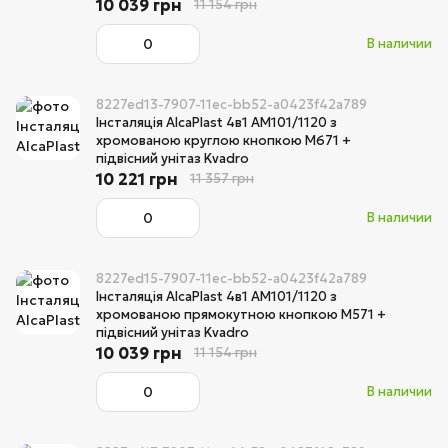
10 039 грн
11 154 грн
В наличии
8227ed13-7907-11ec-bb52-a0423f42a789
Інсталяція AlcaPlast 4в1 AM101/1120 з
хромованою круглою кнопкою M671 +
підвісний унітаз Kvadro
10 221 грн
11 357 грн
В наличии
8227ed15-7907-11ec-bb52-a0423f42a789
Інсталяція AlcaPlast 4в1 AM101/1120 з
хромованою прямокутною кнопкою M571 +
підвісний унітаз Kvadro
10 039 грн
11 154 грн
В наличии