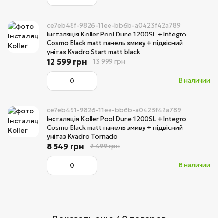
ce7eb48f-9826-11ee-bb6b-a0423f42a789
Інсталяція Koller Pool Dune 1200SL + Integro
Cosmo Black matt панель змиву + підвісний
унітаз Kvadro Start matt black
12 599 грн
13 999 грн
В наличии
ce7eb491-9826-11ee-bb6b-a0423f42a789
Інсталяція Koller Pool Dune 1200SL + Integro
Cosmo Black matt панель змиву + підвісний
унітаз Kvadro Tornado
8 549 грн
9 499 грн
В наличии