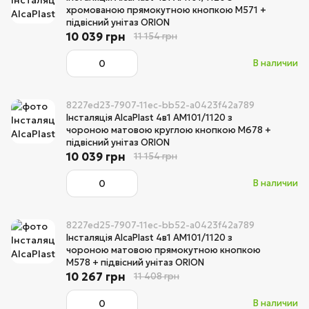
хромованою прямокутною кнопкою M571 +
підвісний унітаз ORION
10 039 грн
11 154 грн
В наличии
8227ed23-7907-11ec-bb52-a0423f42a789
Інсталяція AlcaPlast 4в1 AM101/1120 з
чороною матовою круглою кнопкою M678 +
підвісний унітаз ORION
10 039 грн
11 154 грн
В наличии
8227ed25-7907-11ec-bb52-a0423f42a789
Інсталяція AlcaPlast 4в1 AM101/1120 з
чороною матовою прямокутною кнопкою
M578 + підвісний унітаз ORION
10 267 грн
11 408 грн
В наличии