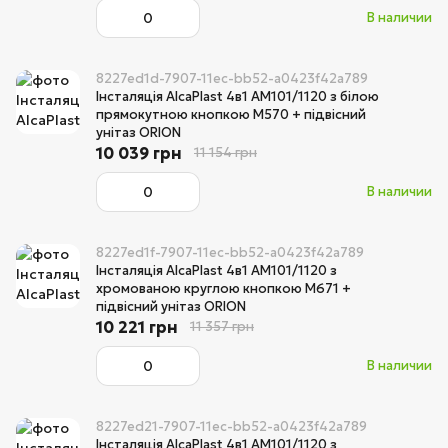
В наличии
8227ed1d-7907-11ec-bb52-a0423f42a789
Інсталяція AlcaPlast 4в1 AM101/1120 з білою
прямокутною кнопкою M570 + підвісний
унітаз ORION
10 039 грн
11 154 грн
В наличии
8227ed1f-7907-11ec-bb52-a0423f42a789
Інсталяція AlcaPlast 4в1 AM101/1120 з
хромованою круглою кнопкою M671 +
підвісний унітаз ORION
10 221 грн
11 357 грн
В наличии
8227ed21-7907-11ec-bb52-a0423f42a789
Інсталяція AlcaPlast 4в1 AM101/1120 з