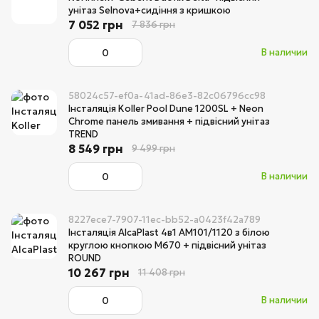
унітаз Selnova+сидіння з кришкою
7 052 грн
7 836 грн
В наличии
58024c57-ef0a-41ad-86e3-82c06796cc98
Інсталяція Koller Pool Dune 1200SL + Neon
Chrome панель змивання + підвісний унітаз
TREND
8 549 грн
9 499 грн
В наличии
8227ece7-7907-11ec-bb52-a0423f42a789
Інсталяція AlcaPlast 4в1 AM101/1120 з білою
круглою кнопкою M670 + підвісний унітаз
ROUND
10 267 грн
11 408 грн
В наличии