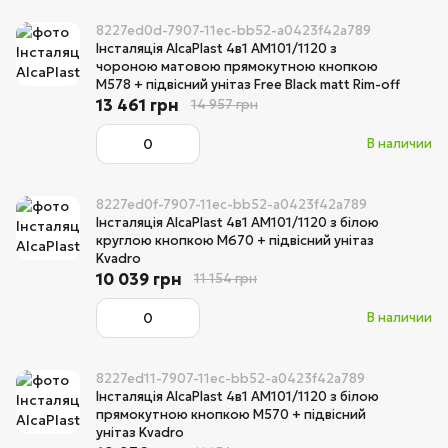
8227ed0d-7907-11ec-bb52-a0423f42a789
Інсталяція AlcaPlast 4в1 AM101/1120 з
чороною матовою прямокутною кнопкою
M578 + підвісний унітаз Free Black matt Rim-off
13 461 грн
14 957 грн
В наличии
8227ed0f-7907-11ec-bb52-a0423f42a789
Інсталяція AlcaPlast 4в1 AM101/1120 з білою
круглою кнопкою M670 + підвісний унітаз
Kvadro
10 039 грн
11 154 грн
В наличии
8227ed11-7907-11ec-bb52-a0423f42a789
Інсталяція AlcaPlast 4в1 AM101/1120 з білою
прямокутною кнопкою M570 + підвісний
унітаз Kvadro