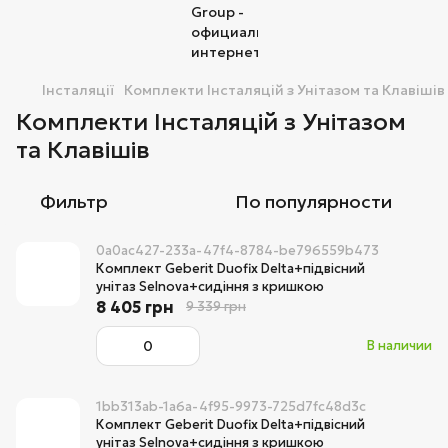
Інсталяції
Комплекти Інсталяцій з Унітазом та Клавішів
Комплекти Інсталяцій з Унітазом
та Клавішів
Фильтр
По популярности
0a0ac427-233a-47f4-8784-be796559b473
Комплект Geberit Duofix Delta+підвісний
унітаз Selnova+сидіння з кришкою
8 405 грн
9 339 грн
В наличии
1bb313ab-1a6a-4f95-9973-725d7fc48d3c
Комплект Geberit Duofix Delta+підвісний
унітаз Selnova+сидіння з кришкою