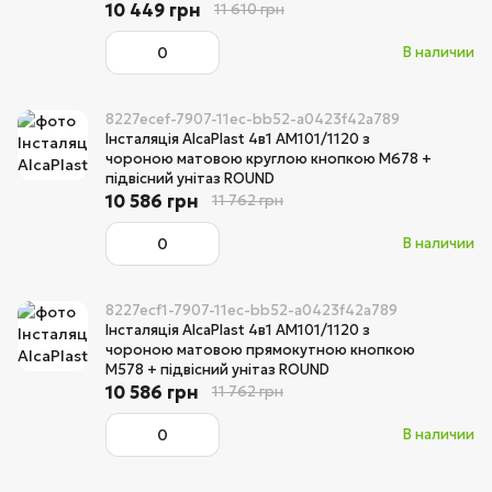
10 449 грн
11 610 грн
В наличии
8227ecef-7907-11ec-bb52-a0423f42a789
Інсталяція AlcaPlast 4в1 AM101/1120 з
чороною матовою круглою кнопкою M678 +
підвісний унітаз ROUND
10 586 грн
11 762 грн
В наличии
8227ecf1-7907-11ec-bb52-a0423f42a789
Інсталяція AlcaPlast 4в1 AM101/1120 з
чороною матовою прямокутною кнопкою
M578 + підвісний унітаз ROUND
10 586 грн
11 762 грн
В наличии