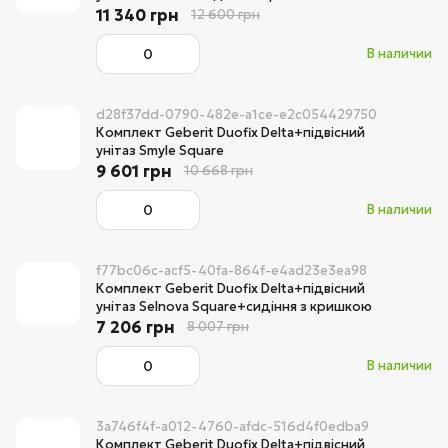
11 340 грн
12 600 грн
В наличии
d28f37dd-0790-482e-a1ce-e2c054429750
Комплект Geberit Duofix Delta+підвісний
унітаз Smyle Square
9 601 грн
10 668 грн
В наличии
f77bc06c-acf5-40fa-864f-e4ad23e3ea98
Комплект Geberit Duofix Delta+підвісний
унітаз Selnova Square+сидіння з кришкою
7 206 грн
8 007 грн
В наличии
3a746f4f-a012-4760-afdc-516d4f0edba9
Комплект Geberit Duofix Delta+підвісний