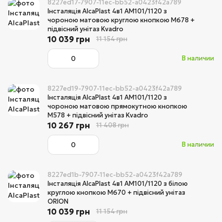
8227ed17-7907-11ec-bb52-a0423f42a789
Інсталяція AlcaPlast 4в1 AM101/1120 з
чороною матовою круглою кнопкою M678 +
підвісний унітаз Kvadro
10 039 грн
11 154 грн
В наличии
8227ed19-7907-11ec-bb52-a0423f42a789
Інсталяція AlcaPlast 4в1 AM101/1120 з
чороною матовою прямокутною кнопкою
M578 + підвісний унітаз Kvadro
10 267 грн
11 408 грн
В наличии
8227ed1b-7907-11ec-bb52-a0423f42a789
Інсталяція AlcaPlast 4в1 AM101/1120 з білою
круглою кнопкою M670 + підвісний унітаз
ORION
10 039 грн
11 154 грн