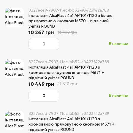
8227ece9-7907-11ec-bb52-a0423f42a789
Інсталяція AlcaPlast 4в1 AM101/1120 з білою
прямокутною кнопкою M570 + підвісний
унітаз ROUND
10 267 грн
11 408 грн
В наличии
8227eceb-7907-11ec-bb52-a0423f42a789
Інсталяція AlcaPlast 4в1 AM101/1120 з
хромованою круглою кнопкою M671 +
підвісний унітаз ROUND
10 449 грн
11 610 грн
В наличии
8227eced-7907-11ec-bb52-a0423f42a789
Інсталяція AlcaPlast 4в1 AM101/1120 з
хромованою прямокутною кнопкою M571 +
підвісний унітаз ROUND