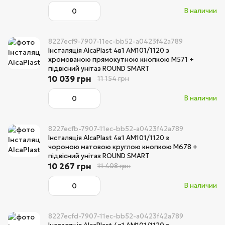
В наличии
8227ecf9-7907-11ec-bb52-a0423f42a789
Інсталяція AlcaPlast 4в1 AM101/1120 з
хромованою прямокутною кнопкою M571 +
підвісний унітаз ROUND SMART
10 039 грн
11 154 грн
В наличии
8227ecfb-7907-11ec-bb52-a0423f42a789
Інсталяція AlcaPlast 4в1 AM101/1120 з
чороною матовою круглою кнопкою M678 +
підвісний унітаз ROUND SMART
10 267 грн
11 408 грн
В наличии
8227ecfd-7907-11ec-bb52-a0423f42a789