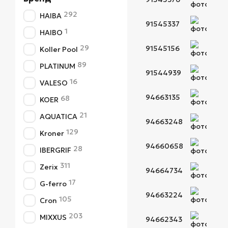
292
HAIBA
91545337
1
HAIBO
29
91545156
Koller Pool
89
PLATINUM
91544939
16
VALESO
94663135
68
KOER
21
AQUATICA
94663248
129
Kroner
94660658
28
IBERGRIF
311
Zerix
94664734
17
G-ferro
94663224
105
Cron
203
MIXXUS
94662343