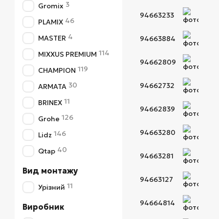
3
Gromix
94663233
46
PLAMIX
4
MASTER
94663884
114
MIXXUS PREMIUM
94662809
119
CHAMPION
30
94662732
ARMATA
11
BRINEX
94662839
126
Grohe
94663280
146
Lidz
40
Qtap
94663281
Вид монтажу
94663127
11
Урізний
94664814
Виробник