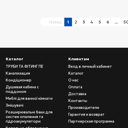
Назад
1
2
3
4
5
6
...
5
Каталог
Клиентам
ТРУБИ ТА ФІТИНГ ПЕ
Вход в личный кабинет
Канализация
Каталог
Кондіционер
О нас
Душевая кабина с
Оплата
поддоном
Доставка
Меблі для ванної кімнати
Контакты
Змішувачі
Производители
Розширювальні баки для
Гарантия и возврат
систем опалення та
гідроакумулятори
Партнерская программа