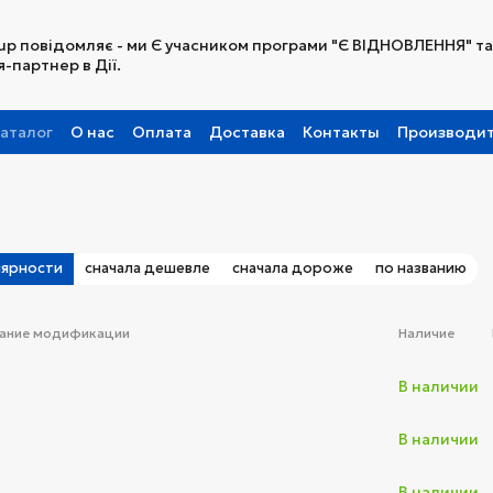
up повідомляє - ми Є учасником програми "Є ВІДНОВЛЕННЯ" та
-партнер в Дії.
аталог
О нас
Оплата
Доставка
Контакты
Производи
Партнерская программа
лярности
сначала дешевле
сначала дороже
по названию
ание модификации
Наличие
В наличии
В наличии
В наличии