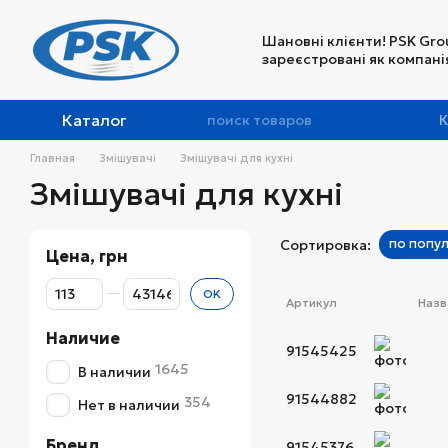
Перейти к основному контенту
Шановні клієнти! PSK Gro
зареєстровані як компанія
Каталог
К
Главная
Змішувачі
Змішувачі для кухні
Змішувачі для кухні
по попу
Сортировка:
Цена, грн
От Цена, грн
До Цена, грн
OK
Артикул
Назв
Наличие
91545425
1645
В наличии
91544882
354
Нет в наличии
Бренд
91545376