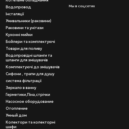
Котельне обладнання
Мы в соцсетях
Водопровод
Інсталяції
Умивальники (раковини)
Раковини та унітази
Кухонні мийки
Бойлери та комплектуючі
Товари для поливу
Водопровідні шланги та
шланги для змішувачів
Комплектуючі до змішувачів
Сифони , трапи для душу
система фільтрації
Зеркало в ванну
Герметики,Піна,стрічки
Насосное оборудование
Отопление
Умный дом
Колектори та колекторні
шафи