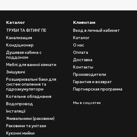
Каталог
Клиентам
ТРУБИ ТА ФІТИНГ ПЕ
Вход в личный кабинет
Канализация
Каталог
Кондіционер
О нас
Душевая кабина с
Оплата
поддоном
Доставка
Меблі для ванної кімнати
Контакты
Змішувачі
Производители
Розширювальні баки для
Гарантия и возврат
систем опалення та
гідроакумулятори
Партнерская программа
Котельне обладнання
Мы в соцсетях
Водопровод
Інсталяції
Умивальники (раковини)
Раковини та унітази
Кухонні мийки