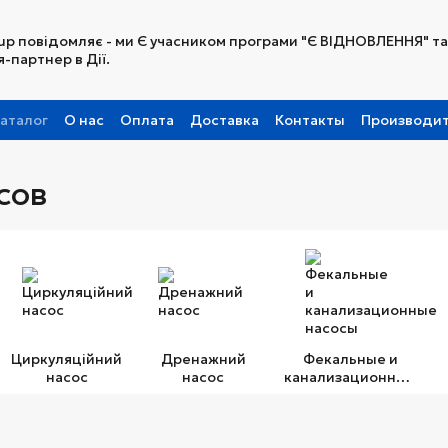
up повідомляє - ми Є учасником програми "Є ВІДНОВЛЕННЯ" та
-партнер в Дії.
аталог
О нас
Оплата
Доставка
Контакты
Производи
Партнерская программа
сов
Циркуляційний
Дренажний
Фекальные и
насос
насос
канализационные
насосы