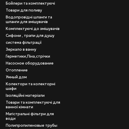
Бойлери та комплектуючі
Товари для поливу
Водопровідні шланги та
шланги для змішувачів
Комплектуючі до змішувачів
Сифони , трапи для душу
система фільтрації
Зеркало в ванну
Герметики,Піна,стрічки
Насосное оборудование
Отопление
Умный дом
Колектори та колекторні
шафи
Ізоляційні матеріали
Товари та комплектуючі для
ванної кімнати
Магістральні фільтри для
води
Полипропиленовые трубы