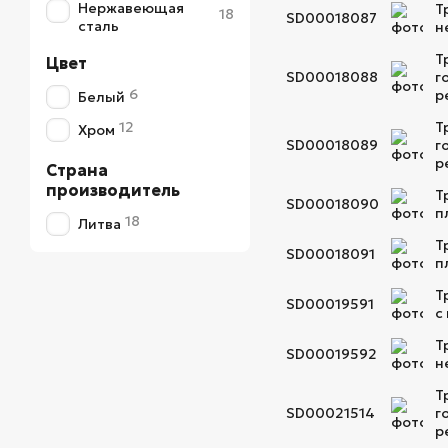
Нержавеющая
Т
18
SD00018087
сталь
н
Т
Цвет
SD00018088
г
6
р
Белый
12
Т
Хром
SD00018089
г
р
Страна
производитель
Т
SD00018090
п
18
Литва
Т
SD00018091
п
Т
SD00019591
с
Т
SD00019592
н
Т
SD00021514
г
р