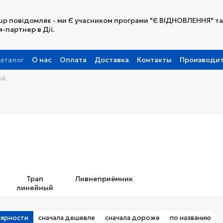
up повідомляє - ми Є учасником програми "Є ВІДНОВЛЕННЯ" та
-партнер в Дії.
аталог
О нас
Оплата
Доставка
Контакты
Производи
Партнерская программа
ый
Трап
Ливнеприёмник
линейный
лярности
сначала дешевле
сначала дороже
по названию