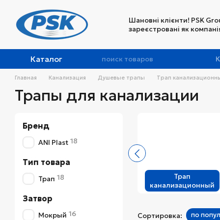
Перейти к основному контенту
Шановні клієнти! PSK Gro
зареєстровані як компанія
Каталог
К
Главная
Канализация
Душевые трапы
Трап канализационн
Трапы для канализации
Бренд
18
ANI Plast
Тип товара
Трап
18
Трап
канализационный
Затвор
16
Мокрый
по попу
Сортировка: