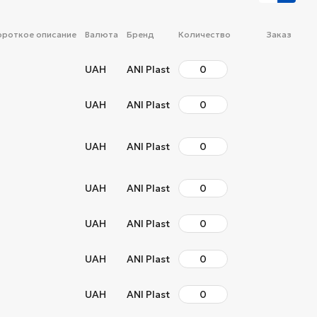
ороткое описание
Валюта
Бренд
Количество
Заказ
UAH
ANI Plast
UAH
ANI Plast
UAH
ANI Plast
UAH
ANI Plast
UAH
ANI Plast
UAH
ANI Plast
UAH
ANI Plast