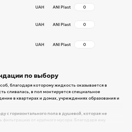
UAH
ANI Plast
UAH
ANI Plast
UAH
ANI Plast
ендации по выбору
соб, благодаря которому жидкость оказывается в
ость сливалась, в пол монтируется специальное
ение в квартирах и домах, учреждениях образования и
у с горизонтального пола в душевой, которая не
ь фильтрацию от крупного мусора. Благодаря ему
ские характеристики. Если их рассчитать неверно, люди