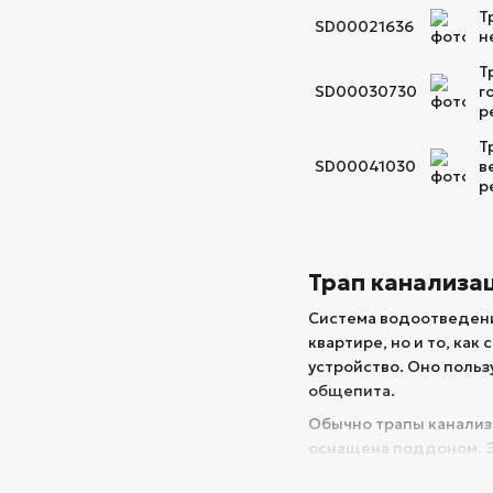
Т
SD00021636
н
Т
SD00030730
г
р
Т
SD00041030
в
р
Трап канализа
Система водоотведения
квартире, но и то, как
устройство. Оно польз
общепита.
Обычно трапы канализа
оснащена поддоном. Эл
неприятный запах не о