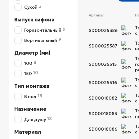
2
Сухой
Артикул
Н
Выпуск сифона
Т
9
Горизонтальный
SD00025386
с
9
Вертикальный
Т
SD00025387
н
Диаметр (мм)
Т
8
100
SD00025515
г
р
10
150
Т
SD00025516
с
Тип монтажа
Т
18
В пол
SD00018082
с
Назначение
Т
SD00018083
п
18
Для душу
Т
SD00018086
Материал
с