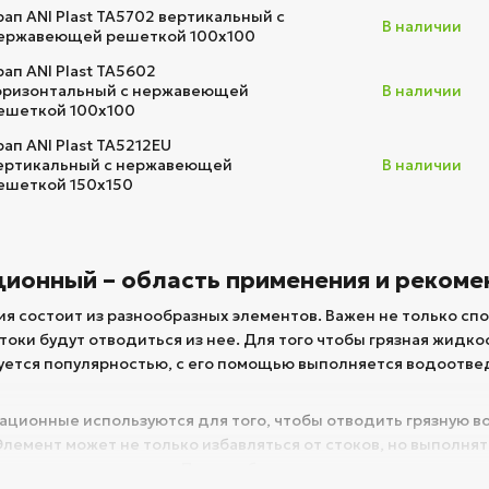
рап ANI Plast TA5702 вертикальный с
В наличии
ержавеющей решеткой 100х100
рап ANI Plast TA5602
оризонтальный с нержавеющей
В наличии
ешеткой 100x100
рап ANI Plast TA5212EU
ертикальный с нержавеющей
В наличии
ешеткой 150х150
ционный – область применения и реком
 состоит из разнообразных элементов. Важен не только спо
 стоки будут отводиться из нее. Для того чтобы грязная жидк
уется популярностью, с его помощью выполняется водоотвед
ционные используются для того, чтобы отводить грязную вод
емент может не только избавляться от стоков, но выполнят
кажется в помещении. При подборе нужно учитывать техниче