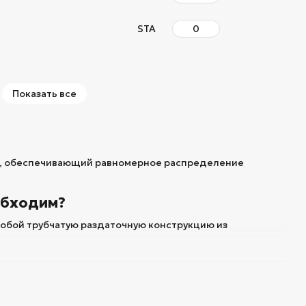
STA
Показать все
я, обеспечивающий равномерное распределение
обходим?
собой трубчатую раздаточную конструкцию из
ора по различным контурам.