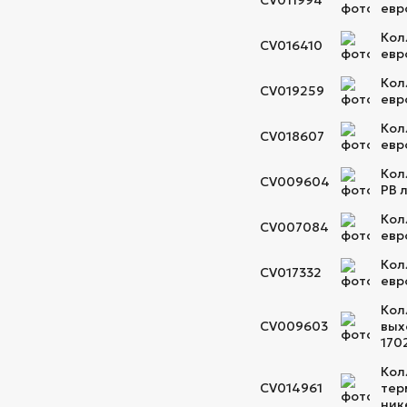
CV011994
евр
Кол
CV016410
евр
Кол
CV019259
евр
Кол
CV018607
евр
Кол
CV009604
РВ 
Кол
CV007084
евр
Кол
CV017332
евр
Кол
CV009603
вых
170
Кол
CV014961
тер
ник