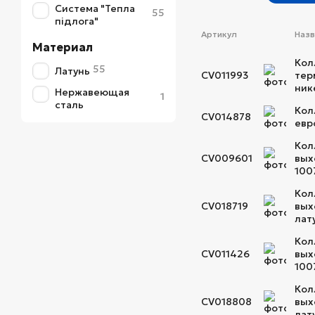
Система "Тепла
55
підлога"
Артикул
Наз
Материал
Кол
55
Латунь
CV011993
тер
ник
Нержавеющая
1
сталь
Кол
CV014878
евр
Кол
CV009601
вых
100
Кол
CV018719
вых
лат
Кол
CV011426
вых
100
Кол
CV018808
вых
лат