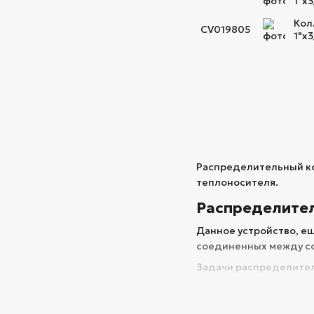
1"х
Кол
CV019805
1"х
Распределительный ко
теплоносителя.
Распределител
Данное устройство, е
соединенных между со
Задачи распределител
Равномерное распр
Соединение разных