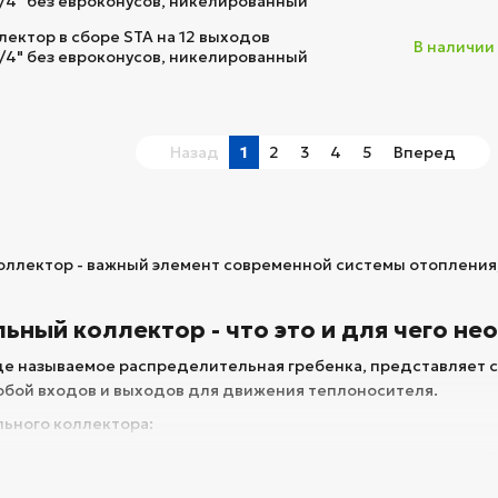
3/4" без евроконусов, никелированный
лектор в сборе STA на 12 выходов
В наличии
3/4" без евроконусов, никелированный
Назад
1
2
3
4
5
Вперед
ллектор - важный элемент современной системы отоплени
ьный коллектор - что это и для чего не
ще называемое распределительная гребенка, представляет 
бой входов и выходов для движения теплоносителя.
ьного коллектора:
еделения теплоносителя, идущего от нагревательного приб
 контуров.