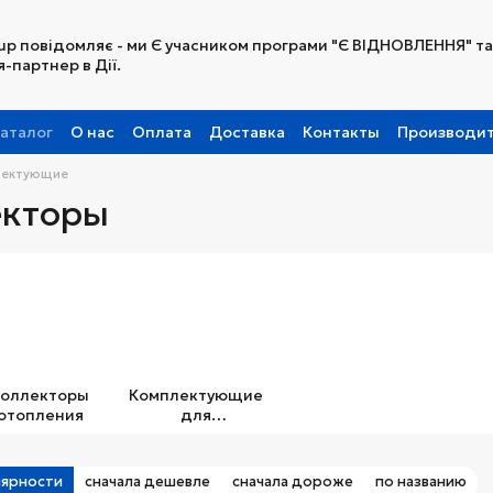
up повідомляє - ми Є учасником програми "Є ВІДНОВЛЕННЯ" та
-партнер в Дії.
аталог
О нас
Оплата
Доставка
Контакты
Производи
Партнерская программа
лектующие
екторы
оллекторы
Комплектующие
отопления
для
коллекторов
лярности
сначала дешевле
сначала дороже
по названию