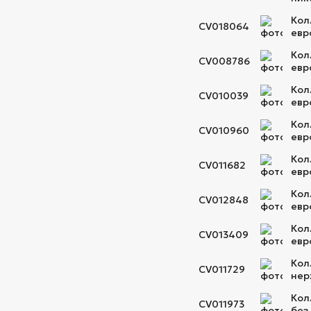
Кол
CV018064
евр
Кол
CV008786
евр
Кол
CV010039
евр
Кол
CV010960
евр
Кол
CV011682
евр
Кол
CV012848
евр
Кол
CV013409
евр
Кол
CV011729
нер
Кол
CV011973
без