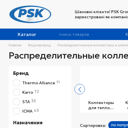
Перейти к основному контенту
Шановні клієнти! PSK Gro
зареєстровані як компанія
Каталог
К
Главная
Водопровод
Распределительные коллекторы и комп
Распределительные колл
Бренд
11
Thermo Alliance
72
Karro
33
STA
Коллекторы
К
для теплого
45
ICMA
пола
Назначение
по попу
Сортировка: