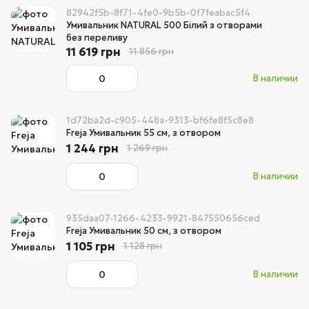
82942f5b-8f71-4fe0-9b5b-0f7feabac5f4
Умивальник NATURAL 500 Білий з отворами
без переливу
11 619 грн
11 856 грн
В наличии
1d72ba2d-c905-448a-9313-bf6fe8f5c8e8
Freja Умивальник 55 см, з отвором
1 244 грн
1 269 грн
В наличии
935daa07-1266-4233-9921-847550656ced
Freja Умивальник 50 см, з отвором
1 105 грн
1 128 грн
В наличии