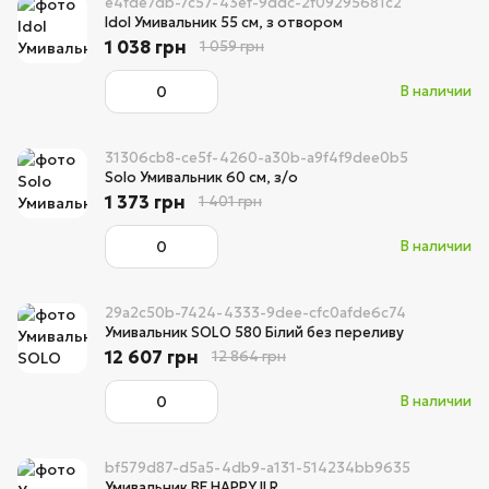
e4fde7db-7c57-43ef-9ddc-2f09295681c2
Idol Умивальник 55 см, з отвором
1 038 грн
1 059 грн
В наличии
31306cb8-ce5f-4260-a30b-a9f4f9dee0b5
Solo Умивальник 60 см, з/о
1 373 грн
1 401 грн
В наличии
29a2c50b-7424-4333-9dee-cfc0afde6c74
Умивальник SOLO 580 Білий без переливу
12 607 грн
12 864 грн
В наличии
bf579d87-d5a5-4db9-a131-514234bb9635
Умивальник BE HAPPY II R