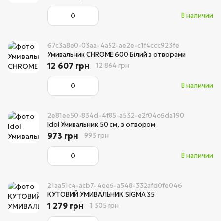
В наличии
67c3a8e0-03aa-4a52-ae2e-c1f4ccc923fe
Умивальник CHROME 600 Білий з отворами
12 607 грн
12 864 грн
В наличии
2e81ee50-834d-4f85-a532-e2f04c6da190
Idol Умивальник 50 см, з отвором
973 грн
993 грн
В наличии
21aa51c4-acb7-4ee6-a548-332afd0fe046
КУТОВИЙ УМИВАЛЬНИК SIGMA 35
1 279 грн
1 305 грн