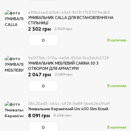
e90b4ced-b1b6-43a3-8418-f7537019edb5
УМИВАЛЬНИК CALLA ДЛЯ ВСТАНОВЛЕННЯ НА
СТІЛЬНИЦІ
2 302 грн
2 349 грн
В наличии
9a5f73dc-570e-4e06-855d-9ca3dcfc5729
УМИВАЛЬНИК МЕБЛЕВИЙ CARINA 50 З
ОТВОРОМ ДЛЯ АРМАТУРИ
2 047 грн
2 089 грн
В наличии
58420ad3-464c-4928-8d89-1be626491aff
Умивальник Керамічний Uni 400 Slim Білий
8 091 грн
8 256 грн
В наличии