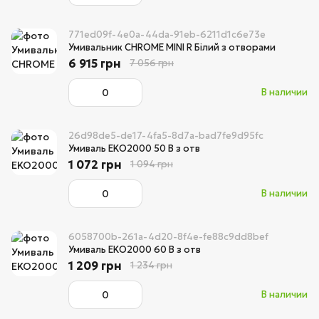
771ed09f-4e0a-44da-91eb-6211d1c6e73e
Умивальник CHROME MINI R Білий з отворами
6 915 грн
7 056 грн
В наличии
26d98de5-de17-4fa5-8d7a-bad7fe9d95fc
Умиваль EKO2000 50 B з отв
1 072 грн
1 094 грн
В наличии
6058700b-261a-4d20-8f4e-fe88c9dd8bef
Умиваль EKO2000 60 B з отв
1 209 грн
1 234 грн
В наличии