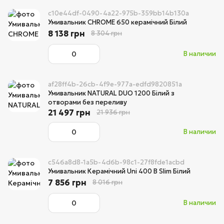
c10e44df-0490-4a22-975b-359bb14b130a
Умивальник CHROME 650 керамічний Білий
8 138 грн
8 304 грн
В наличии
af28ff4b-26cb-4f9e-977a-edfd9820851a
Умивальник NATURAL DUO 1200 Білий з
отворами без переливу
21 497 грн
21 936 грн
В наличии
c546a8d8-1a5b-4d6b-98c1-27f8fde1acbd
Умивальник Керамічний Uni 400 B Slim Білий
7 856 грн
8 016 грн
В наличии