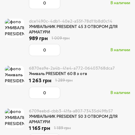
В наличии
dce1490c-4db1-40e2-a55f-78d11b8d0c14
УМИВАЛЬНИК PRESIDENT 45 З ОТВОРОМ ДЛЯ
АРМАТУРИ
989 грн
1 009 грн
В наличии
6870ea9e-2a4b-41e4-a772-06403768dca7
Умиваль PRESIDENT 60 В з отв
1 263 грн
1 289 грн
В наличии
6709eebd-cbb3-41fa-a807-73435d49fb57
УМИВАЛЬНИК PRESIDENT 50 З ОТВОРОМ ДЛЯ
АРМАТУРИ
1 165 грн
1 189 грн