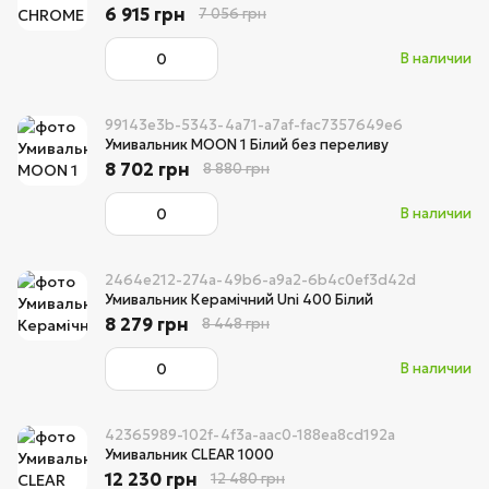
6 915 грн
7 056 грн
В наличии
99143e3b-5343-4a71-a7af-fac7357649e6
Умивальник MOON 1 Білий без переливу
8 702 грн
8 880 грн
В наличии
2464e212-274a-49b6-a9a2-6b4c0ef3d42d
Умивальник Керамічний Uni 400 Білий
8 279 грн
8 448 грн
В наличии
42365989-102f-4f3a-aac0-188ea8cd192a
Умивальник CLEAR 1000
12 230 грн
12 480 грн