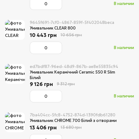
В наличии
9645f691-7cf0-4867-859f-5f402048beca
Умивальник CLEAR 800
10 443 грн
10 656 грн
В наличии
ed7bdf87-96ed-48d9-867b-ae8e55835c94
Умивальник Керамічний Ceramic 550 R Slim
Білий
9 126 грн
9 312 грн
В наличии
7ba404cc-5fc8-4752-874d-1390fdb61280
Умивальник CHROME 700 Білий з отворами
13 406 грн
13 680 грн