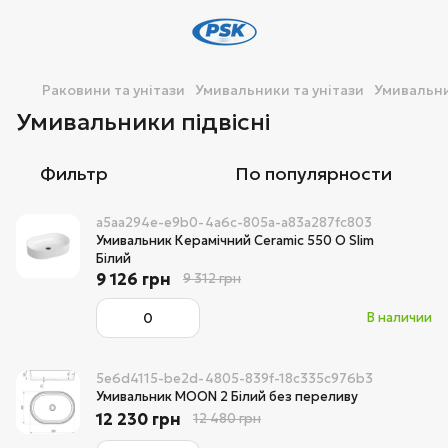
Раковини та унітази
Умивальники та унітази
Умивальни
Умивальники підвісні
Фильтр
По популярности
a5aa294e-e9b0-4a6c-805a-a83a287fc803
Умивальник Керамічний Ceramic 550 O Slim
Білий
9 126 грн
9 312 грн
В наличии
5e6d4115-be2d-4805-839f-18c335c976b3
Умивальник MOON 2 Білий без переливу
12 230 грн
12 480 грн