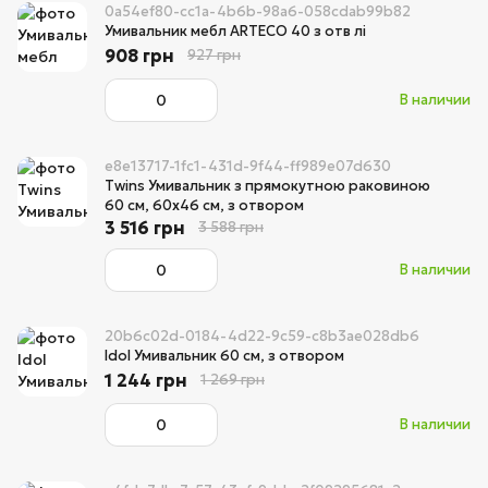
0a54ef80-cc1a-4b6b-98a6-058cdab99b82
Умивальник мебл ARTECO 40 з отв лі
908 грн
927 грн
В наличии
e8e13717-1fc1-431d-9f44-ff989e07d630
Twins Умивальник з прямокутною раковиною
60 см, 60x46 см, з отвором
3 516 грн
3 588 грн
В наличии
20b6c02d-0184-4d22-9c59-c8b3ae028db6
Idol Умивальник 60 см, з отвором
1 244 грн
1 269 грн
В наличии