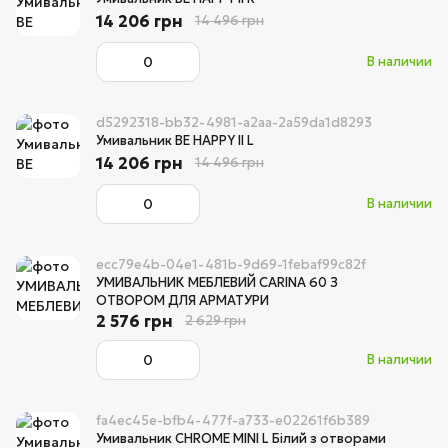
14 206 грн
14 496 грн
В наличии
d5292318-bb32-4981-a2aa-2a59da1d8293
Умивальник BE HAPPY II L
14 206 грн
14 496 грн
В наличии
ecc79e4b-04e1-481b-9d69-1febaf99c82f
УМИВАЛЬНИК МЕБЛЕВИЙ CARINA 60 З
ОТВОРОМ ДЛЯ АРМАТУРИ
2 576 грн
2 629 грн
В наличии
fa4ec45e-bfb4-477f-a733-e02261f6b389
Умивальник CHROME MINI L Білий з отворами