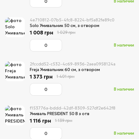
В наличии
4e710812-07b5-4fc8-8224-bf5a82fe89c0
Solo Умивальник 50 см, з отвором
1 008 грн
1 029 грн
В наличии
2fccdd52-c532-4c69-8936-2aea0958124a
Freja Умивальник 60 см, з отвором
1 373 грн
1 401 грн
В наличии
f153776a-bddd-42df-8309-527df2e642f8
Умиваль PRESIDENT 50 В з отв
1 116 грн
1 139 грн
В наличии