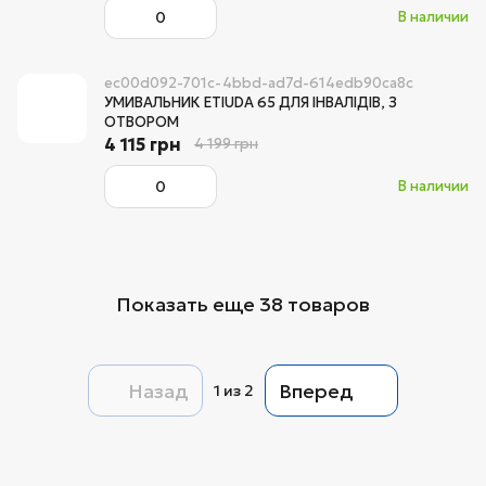
В наличии
ec00d092-701c-4bbd-ad7d-614edb90ca8c
УМИВАЛЬНИК ETIUDA 65 ДЛЯ ІНВАЛІДІВ, З
ОТВОРОМ
4 115 грн
4 199 грн
В наличии
Показать еще 38 товаров
Назад
Вперед
1
из 2