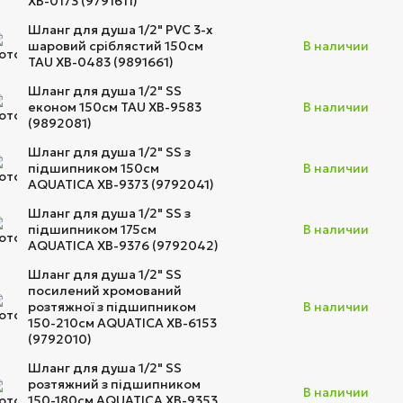
XB-0173 (9791611)
Шланг для душа 1/2" PVC 3-х
шаровий сріблястий 150см
В наличии
TAU XB-0483 (9891661)
Шланг для душа 1/2" SS
економ 150см TAU XB-9583
В наличии
(9892081)
Шланг для душа 1/2" SS з
підшипником 150см
В наличии
AQUATICA XB-9373 (9792041)
Шланг для душа 1/2" SS з
підшипником 175см
В наличии
AQUATICA XB-9376 (9792042)
Шланг для душа 1/2" SS
посилений хромований
розтяжної з підшипником
В наличии
150-210см AQUATICA XB-6153
(9792010)
Шланг для душа 1/2" SS
розтяжний з підшипником
В наличии
150-180см AQUATICA XB-9353