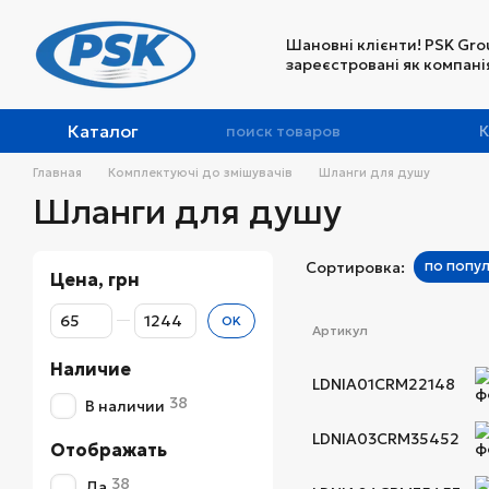
Перейти к основному контенту
Шановні клієнти! PSK Gro
зареєстровані як компанія
Каталог
К
Главная
Комплектуючі до змішувачів
Шланги для душу
Шланги для душу
по попу
Сортировка:
Цена, грн
От Цена, грн
До Цена, грн
OK
Артикул
Наличие
LDNIA01CRM22148
38
В наличии
LDNIA03CRM35452
Отображать
38
Да