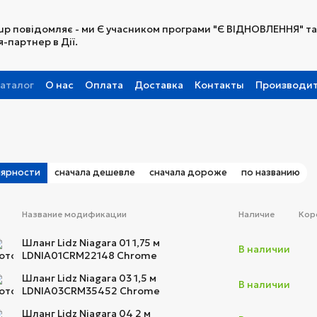
up повідомляє - ми Є учасником програми "Є ВІДНОВЛЕННЯ" та
-партнер в Дії.
аталог
О нас
Оплата
Доставка
Контакты
Производи
Партнерская программа
лярности
сначала дешевле
сначала дороже
по названию
Название модификации
Наличие
Кор
Шланг Lidz Niagara 01 1,75 м
В наличии
LDNIA01CRM22148 Chrome
Шланг Lidz Niagara 03 1,5 м
В наличии
LDNIA03CRM35452 Chrome
Шланг Lidz Niagara 04 2 м