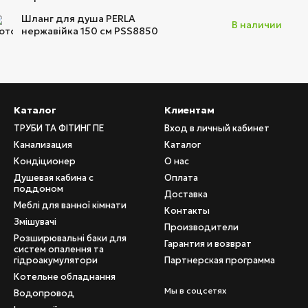
Шланг для душа PERLA
В наличии
нержавійка 150 см PSS8850
Каталог
Клиентам
ТРУБИ ТА ФІТИНГ ПЕ
Вход в личный кабинет
Канализация
Каталог
Кондіционер
О нас
Душевая кабина с
Оплата
поддоном
Доставка
Меблі для ванної кімнати
Контакты
Змішувачі
Производители
Розширювальні баки для
Гарантия и возврат
систем опалення та
гідроакумулятори
Партнерская программа
Котельне обладнання
Мы в соцсетях
Водопровод