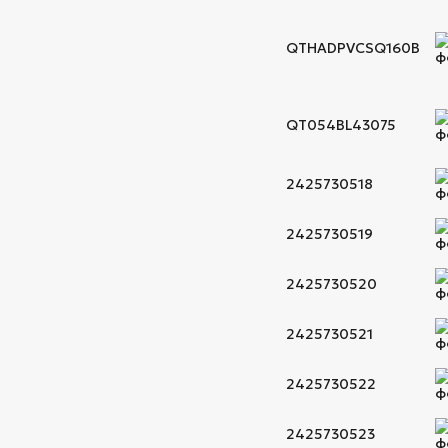
QTHADPVCSQ160B
QT054BL43075
2425730518
2425730519
2425730520
2425730521
2425730522
2425730523