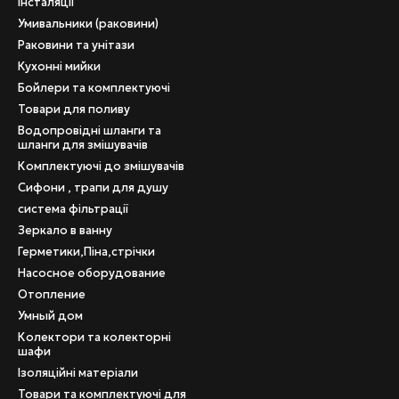
Інсталяції
Умивальники (раковини)
Раковини та унітази
Кухонні мийки
Бойлери та комплектуючі
Товари для поливу
Водопровідні шланги та
шланги для змішувачів
Комплектуючі до змішувачів
Сифони , трапи для душу
система фільтрації
Зеркало в ванну
Герметики,Піна,стрічки
Насосное оборудование
Отопление
Умный дом
Колектори та колекторні
шафи
Ізоляційні матеріали
Товари та комплектуючі для