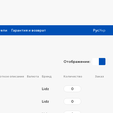
тели
Гарантия и возврат
Рус
Укр
Отображение:
откое описание
Валюта
Бренд
Количество
Заказ
Lidz
Lidz