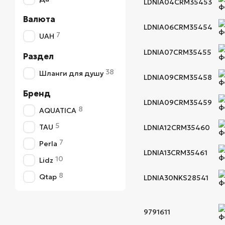
LDNIA04CRM35453
Валюта
LDNIA06CRM35454
7
UAH
LDNIA07CRM35455
Раздел
38
Шланги для душу
LDNIA09CRM35458
Бренд
LDNIA09CRM35459
8
AQUATICA
5
TAU
LDNIA12CRM35460
7
Perla
LDNIA13CRM35461
10
Lidz
8
Qtap
LDNIA30NKS28541
9791611