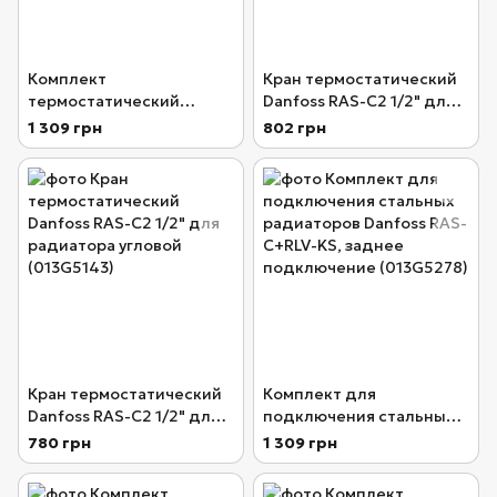
Комплект
Кран термостатический
термостатический
Danfoss RAS-C2 1/2" для
Danfoss RAE+RA-N+RLV-S
радиатора прямой
1 309 грн
802 грн
1/2" для радиатора
(013G5142)
угловой (013G5173)
Кран термостатический
Комплект для
Danfoss RAS-C2 1/2" для
подключения стальных
радиатора угловой
радиаторов Danfoss RAS-
780 грн
1 309 грн
(013G5143)
C+RLV-KS, заднее
подключение (013G5278)