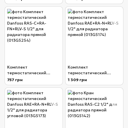
CK+RLV-KS, заднее
CK+RLV-KS, нижнее
подключение (013G5276)
подключение (013G5275)
Комплект
Комплект
термостатический
термостатический
Danfoss RAS-C+RA-
Danfoss RAE+RA-N+RLV-S
757 грн
1 309 грн
FN+RLV-S 1/2" для
1/2" для радиатора
радиатора прямой
прямой (013G5174)
(013G5254)