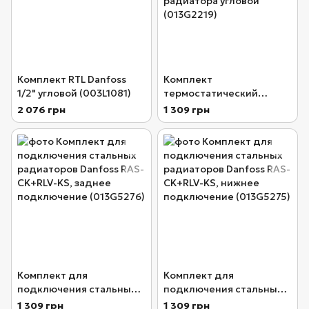
Комплект RTL Danfoss
Комплект
1/2" угловой (003L1081)
термостатический
Danfoss RAS-C2+RA-
2 076 грн
1 309 грн
N+RLV-S 1/2" для
радиатора угловой
(013G2219)
Комплект для
Комплект для
подключения стальных
подключения стальных
радиаторов Danfoss RAS-
радиаторов Danfoss RAS-
1 309 грн
1 309 грн