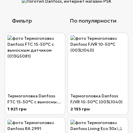
Фильтр
По популярности
Термоголовка Danfoss
Термоголовка Danfoss
FTC 15-50°С с выносным
FJVR 10-50°С (003L1040)
датчиком (013G5081)
1 921 грн
2 153 грн