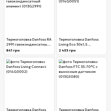
Термоголовка Danfoss RA
Термоголовка Danfoss
2991 газоконденсатный
Living Eco 30x1,5
элемент (013G2991)
(014G0051)
841 грн
2 453 грн
Термоголовка Danfoss
Термоголовка Danfoss