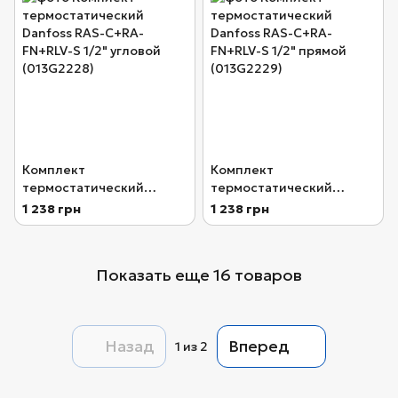
Комплект
Комплект
термостатический
термостатический
Danfoss RAS-C+RA-
Danfoss RAS-C+RA-
1 238 грн
1 238 грн
FN+RLV-S 1/2" угловой
FN+RLV-S 1/2" прямой
(013G2228)
(013G2229)
Показать еще 16 товаров
Назад
Вперед
1
из 2