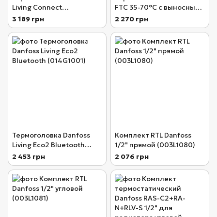
Living Connect
FTC 35-70°С с выносным
(014G0002)
датчиком (013G5080)
3 189 грн
2 270 грн
Термоголовка Danfoss
Комплект RTL Danfoss
Living Eco2 Bluetooth
1/2" прямой (003L1080)
(014G1001)
2 453 грн
2 076 грн