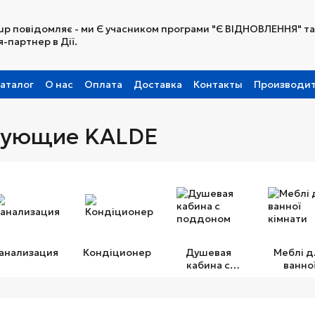
up повідомляє - ми Є учасником програми "Є ВІДНОВЛЕННЯ" та
-партнер в Дії.
аталог
О нас
Оплата
Доставка
Контакты
Производи
Партнерская программа
тующие KALDE
анализация
Кондіционер
Душевая
Меблі д
кабина с
ванно
поддоном
кімнат