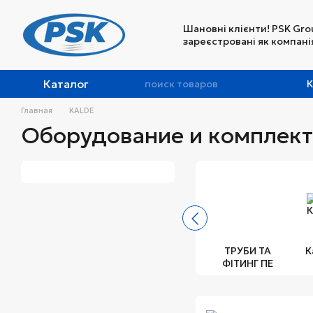
Перейти к основному контенту
Шановні клієнти! PSK Gro
зареєстровані як компанія
Каталог
К
Главная
KALDE
Оборудование и комплек
ТРУБИ ТА
К
ФІТИНГ ПЕ