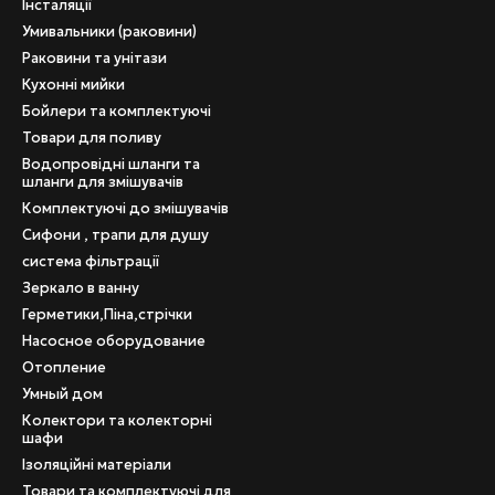
Інсталяції
Умивальники (раковини)
Раковини та унітази
Кухонні мийки
Бойлери та комплектуючі
Товари для поливу
Водопровідні шланги та
шланги для змішувачів
Комплектуючі до змішувачів
Сифони , трапи для душу
система фільтрації
Зеркало в ванну
Герметики,Піна,стрічки
Насосное оборудование
Отопление
Умный дом
Колектори та колекторні
шафи
Ізоляційні матеріали
Товари та комплектуючі для