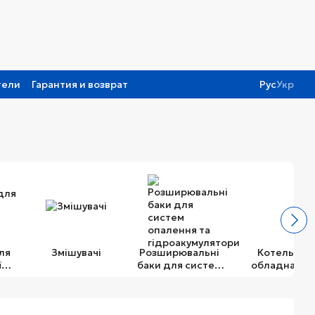
тели
Гарантия и возврат
Рус
Укр
ля
Змішувачі
Розширювальні
Котельне
ї
баки для систем
обладнання
и
опалення та
гідроакумулятори