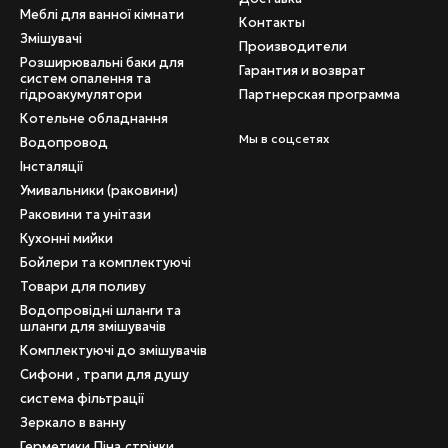
Меблі для ванної кімнати
Контакты
Змішувачі
Производители
Розширювальні баки для
Гарантия и возврат
систем опалення та
гідроакумулятори
Партнерская программа
Котельне обладнання
Мы в соцсетях
Водопровод
Інсталяції
Умивальники (раковини)
Раковини та унітази
Кухонні мийки
Бойлери та комплектуючі
Товари для поливу
Водопровідні шланги та
шланги для змішувачів
Комплектуючі до змішувачів
Сифони , трапи для душу
система фільтрації
Зеркало в ванну
Герметики,Піна,стрічки