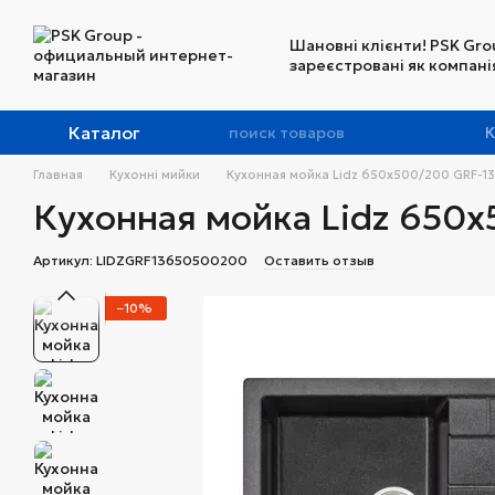
Перейти к основному контенту
Шановні клієнти! PSK Gro
зареєстровані як компанія
Каталог
К
Главная
Кухонні мийки
Кухонная мойка Lidz 650x500/200 GRF-1
Кухонная мойка Lidz 650
Артикул: LIDZGRF13650500200
Оставить отзыв
−10%