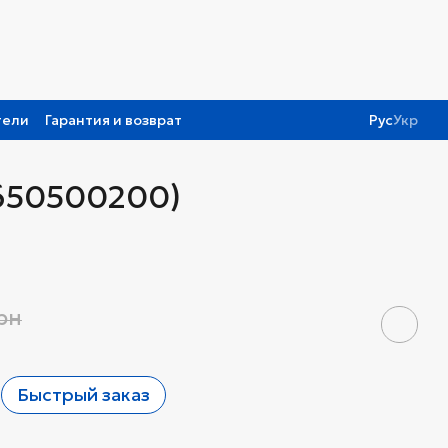
тели
Гарантия и возврат
Рус
Укр
3650500200)
грн
Быстрый заказ