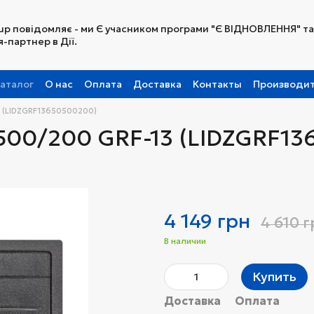
up повідомляє - ми Є учасником програми "Є ВІДНОВЛЕННЯ" та
-партнер в Дії.
аталог
О нас
Оплата
Доставка
Контакты
Производи
Партнерская программа
3 (LIDZGRF13650500200)
x500/200 GRF-13 (LIDZGRF1
4 149 грн
4 610 
В наличии
Купить
Доставка
Оплата