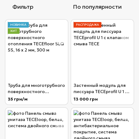
Фильтр
По популярности
НОВИНКА
РАСПРОДАЖА
ХИТ
Труба для многотрубного
Застенный модуль для
поверхностного
писсуара TECEprofil U 1 с
отопления TECEfloor SLQ
клапаном смыва TECE
35 грн/м
13 000 грн
5S, 16 x 2 мм, 300 м