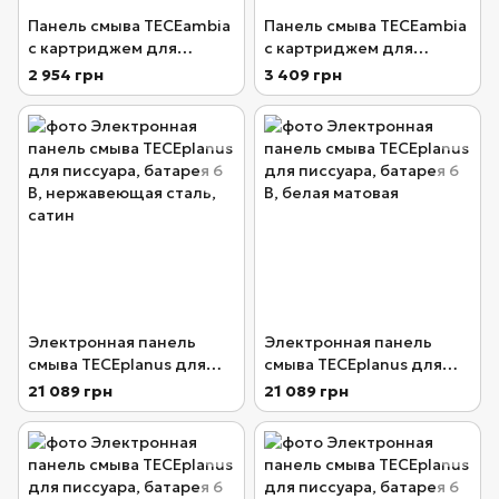
Панель смыва TECEambia
Панель смыва TECEambia
с картриджем для
с картриджем для
писсуара, белая
писсуара, белая с
2 954 грн
3 409 грн
антибактериальным
покрытием
Электронная панель
Электронная панель
смыва TECEplanus для
смыва TECEplanus для
писсуара, батарея 6 В,
писсуара, батарея 6 В,
21 089 грн
21 089 грн
нержавеющая сталь,
белая матовая
сатин