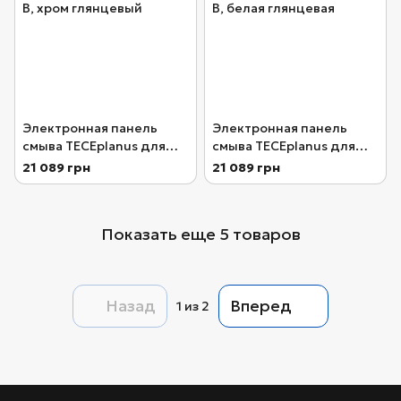
Электронная панель
Электронная панель
смыва TECEplanus для
смыва TECEplanus для
писсуара, батарея 6 В,
писсуара, батарея 6 В,
21 089 грн
21 089 грн
хром глянцевый
белая глянцевая
Показать еще 5 товаров
Назад
Вперед
1
из 2