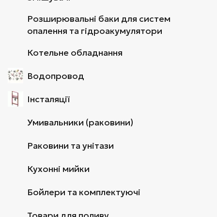
Розширювальні баки для систем
опалення та гідроакумулятори
Котельне обладнання
Водопровод
Інсталяції
Умивальники (раковини)
Раковини та унітази
Кухонні мийки
Бойлери та комплектуючі
Товари для поливу