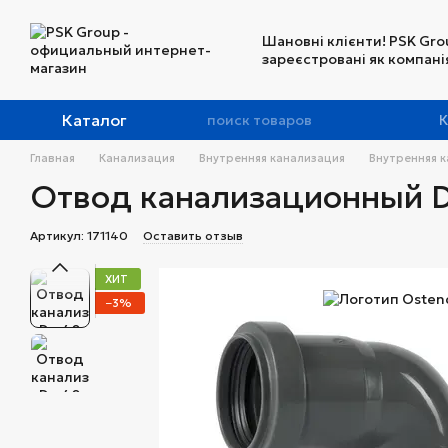
Перейти к основному контенту
Шановні клієнти! PSK Gro
зареєстровані як компанія
Каталог
К
Главная
Канализация
Внутренняя канализация
Внутренняя к
Отвод канализационный Dn
Артикул: 171140
Оставить отзыв
ХИТ
−3%