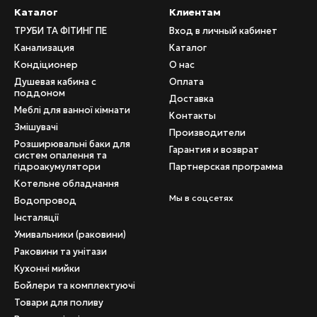
Каталог
Клиентам
ТРУБИ ТА ФІТИНГ ПЕ
Вход в личный кабинет
Канализация
Каталог
Кондіционер
О нас
Душевая кабина с
Оплата
поддоном
Доставка
Меблі для ванної кімнати
Контакты
Змішувачі
Производители
Розширювальні баки для
Гарантия и возврат
систем опалення та
гідроакумулятори
Партнерская программа
Котельне обладнання
Мы в соцсетях
Водопровод
Інсталяції
Умивальники (раковини)
Раковини та унітази
Кухонні мийки
Бойлери та комплектуючі
Товари для поливу