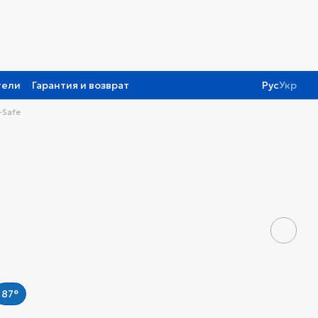
тели
Гарантия и возврат
Рус
Укр
-Safe
87°