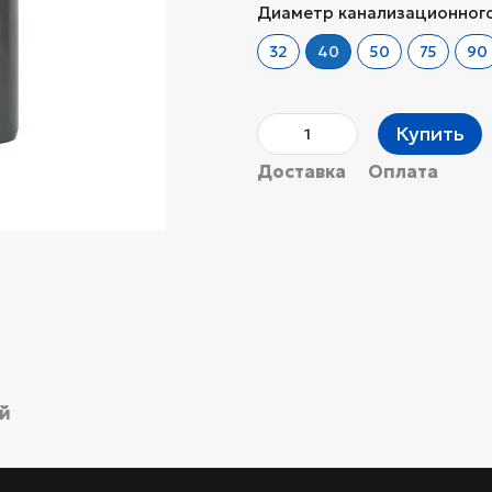
Диаметр канализационного
32
40
50
75
90
Купить
Доставка
Оплата
ий