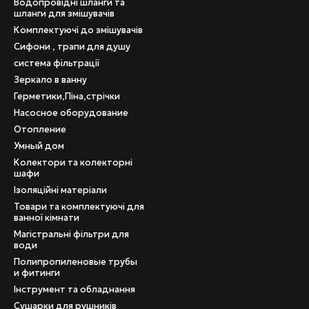
Водопровідні шланги та
шланги для змішувачів
Комплектуючі до змішувачів
Сифони , трапи для душу
система фільтрації
Зеркало в ванну
Герметики,Піна,стрічки
Насосное оборудование
Отопление
Умный дом
Колектори та колекторні
шафи
Ізоляційні матеріали
Товари та комплектуючі для
ванної кімнати
Магістральні фільтри для
води
Полипропиленовые трубы
и фитинги
Інструмент та обладнання
Сушарки для рушників