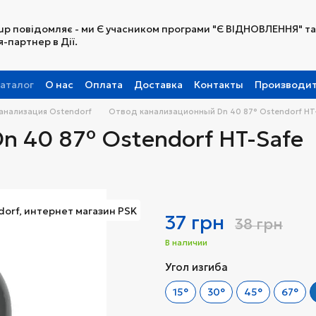
up повідомляє - ми Є учасником програми "Є ВІДНОВЛЕННЯ" та
-партнер в Дії.
аталог
О нас
Оплата
Доставка
Контакты
Производи
Партнерская программа
анализация Ostendorf
Отвод канализационный Dn 40 87° Ostendorf HT
 40 87° Ostendorf HT-Safe
37 грн
38 грн
В наличии
Угол изгиба
15°
30°
45°
67°