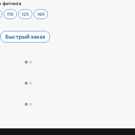
 фитинга
110
125
160
Быстрый заказ