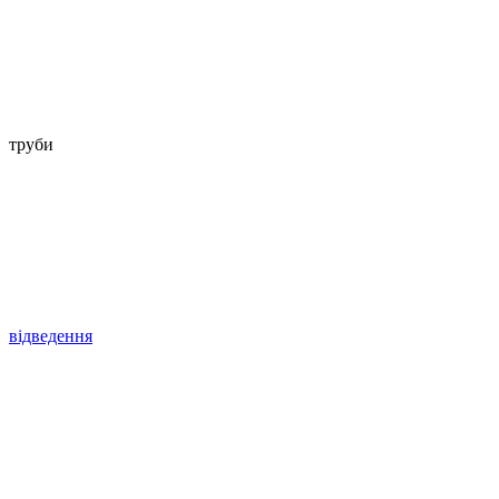
труби
відведення