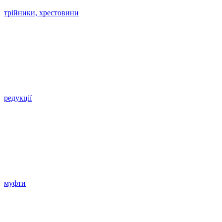
трійники, хрестовини
редукції
муфти