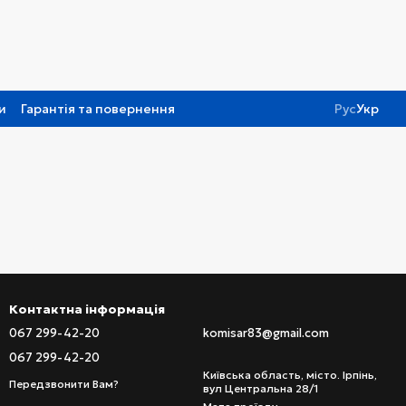
и
Гарантія та повернення
Рус
Укр
Контактна інформація
067 299-42-20
komisar83@gmail.com
067 299-42-20
Київська область, місто. Ірпінь,
Передзвонити Вам?
вул Центральна 28/1