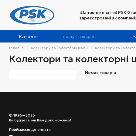
Перейти до основного контенту
Шановні клієнти! PSK Gro
зареєстровані як компанія
Каталог
К
Головна
Колектори та колекторні шафи
Колектори та колекто
Колектори та колекторні
Немає товарів
© 1996—2026
Ви будуєте, ми Вам допоможемо!
Приймаємо до оплати