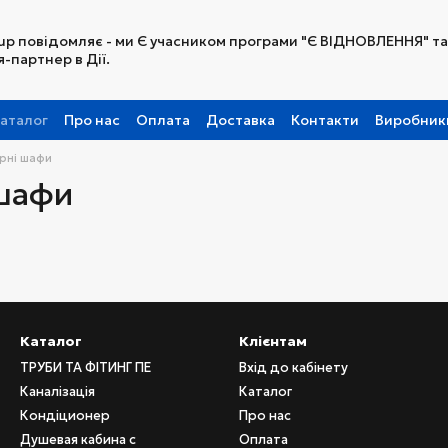
up повідомляє - ми Є учасником програми "Є ВІДНОВЛЕННЯ" та
-партнер в Дії.
аталог
Про нас
Оплата
Доставка
Контакти
Виробник
Партнерська програма
рні шафи
 шафи
Каталог
Клієнтам
ТРУБИ ТА ФІТИНГ ПЕ
Вхід до кабінету
Каналізація
Каталог
Кондіционер
Про нас
Душевая кабина с
Оплата