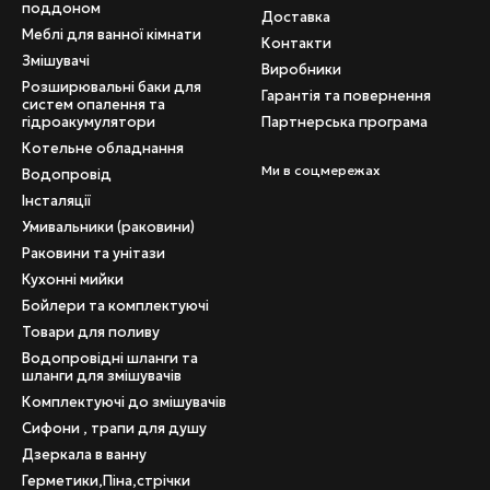
поддоном
Доставка
Меблі для ванної кімнати
Контакти
Змішувачі
Виробники
Розширювальні баки для
Гарантія та повернення
систем опалення та
гідроакумулятори
Партнерська програма
Котельне обладнання
Ми в соцмережах
Водопровід
Інсталяції
Умивальники (раковини)
Раковини та унітази
Кухонні мийки
Бойлери та комплектуючі
Товари для поливу
Водопровідні шланги та
шланги для змішувачів
Комплектуючі до змішувачів
Сифони , трапи для душу
Дзеркала в ванну
Герметики,Піна,стрічки