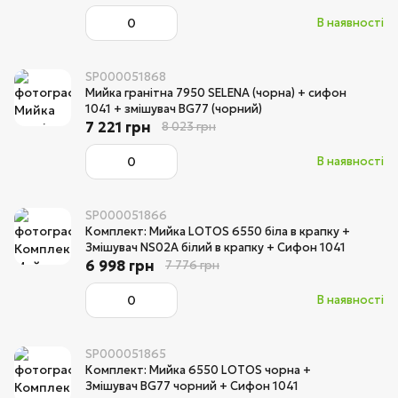
В наявності
SP000051868
Мийка гранітна 7950 SELENA (чорна) + сифон
1041 + змішувач BG77 (чорний)
7 221 грн
8 023 грн
В наявності
SP000051866
Комплект: Мийка LOTOS 6550 біла в крапку +
Змішувач NS02A білий в крапку + Сифон 1041
6 998 грн
7 776 грн
В наявності
SP000051865
Комплект: Мийка 6550 LOTOS чорна +
Змішувач BG77 чорний + Сифон 1041