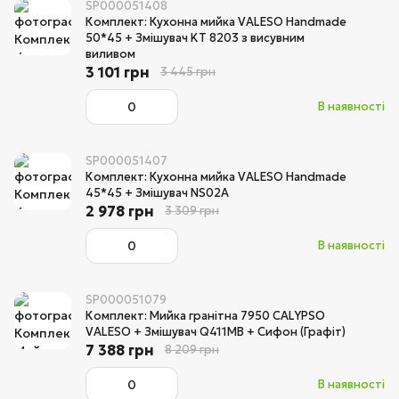
SP000051408
Комплект: Кухонна мийка VALESO Handmade
50*45 + Змішувач KT 8203 з висувним
виливом
3 101 грн
3 445 грн
В наявності
SP000051407
Комплект: Кухонна мийка VALESO Handmade
45*45 + Змішувач NS02A
2 978 грн
3 309 грн
В наявності
SP000051079
Комплект: Мийка гранітна 7950 CALYPSO
VALESO + Змішувач Q411MB + Сифон (Графіт)
7 388 грн
8 209 грн
В наявності