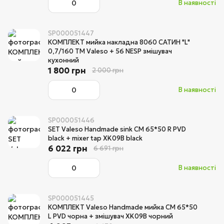
В наявності
SP000051447
КОМПЛЕКТ мийка накладна 8060 САТИН "L"
0,7/160 TM Valeso + 56 NESP змішувач
кухонний
1 800 грн
2 000 грн
В наявності
SP000051446
SET Valeso Handmade sink CM 65*50 R PVD
black + mixer tap XK09B black
6 022 грн
6 691 грн
В наявності
SP000051445
КОМПЛЕКТ Valeso Handmade мийка CM 65*50
L PVD чорна + змішувач XK09B чорний