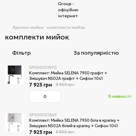
Кухонні мийки
комплекти мийок
комплекти мийок
Фільтр
За популярністю
SP000051870
Комплект: Мийка SELENA 7950 графіт +
Змішувач NS02A графіт + Сифон 1041
7 925 грн
8 805 грн
В наявності
SP000051869
Комплект: Мийка SELENA 7950 біла в крапку +
Змішувач NS02A білий в крапку + Сифон 1041
7 925 грн
8 805 грн