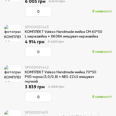
6 003 грн
6 670 грн
В наявності
SP000051443
КОМПЛЕКТ Valeso Handmade мийка CM 65*50
L нержавійка + XK08A змішувач нержавійка
4 914 грн
5 460 грн
В наявності
SP000051442
КОМПЛЕКТ Valeso Handmade мийка 70*50
PVD чорна (3,0/0,8) + NES-ZZ45 змішувач
гнучкий
3 839 грн
4 266 грн
В наявності
SP000051413