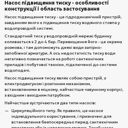
Насос підвищення тиску - особливості
конструкції і область застосування
Насос підвищення тиску - це гідродинамічний пристрій,
завданням якого є підвищення тиску водяного стовпа у
водопровідній системі.
Стандартний тиск у водопровідній мережі будинку
коливається з 2 до 4 бар. Перевищення його - це окрема
розмова, і там допоможуть деякі види запірно-
запобіжної арматури. А ось недостатність тиску води
негативно позначається на роботі сантехнічних
приладів і побутової техніки, підключеної до системи
водоподачі.
Насос підвищення тиску являє собою пристрій, з
електродвигуном і розгінним механізмом,
встановленими в міцному, найчастіше чавунному корпусі,
з вхідним і вихідним патрубком.
Найчастіше зустрічаються два типи насосів:
Циркуляційного типу. Як правило, це насоси
індивідуального користування, і призначені для
встановлення безпосередньо перед сантехнічним
пристроєм або їх невеликою групою. Такий насос