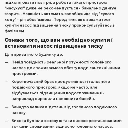
підхоплювати повітря, а робота такого пристрою
"насухую" дуже не рекомендується - банально двигун
згорить. Наявність автомата-запобіжника від "сухого
ходу" - річ обов'язкова. Перед тим, як ви зважитесь
купити насос підвищення тиску проконсультуйтесь з
фахівцем.
Ознаки того, що вам необхідно купити і
встановити насос підвищення тиску
Для приватного будинку це:
Невідповідність реальної потужності головного
насоса до споживаємого обсягу води сантехнічними
пристроями.
Короткочасний брак продуктивності головного
подаючого пристрою, якщо не часто, але
відбувається підвищення водоспоживання -
наприклад вирішили наповнити басейн.
Занадто велика відстань від головного подаючого
насосу.
Висока будівля з знову ж таки високо розташованими
точками споживання відносно головного насоса.