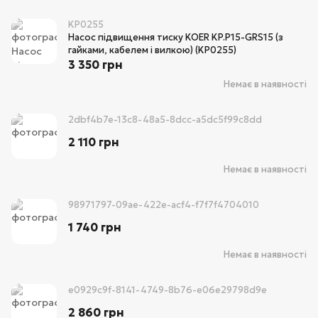
KP0255
Насос підвищення тиску KOER KP.P15-GRS15 (з
гайками, кабелем і вилкою) (KP0255)
3 350 грн
Немає в наявності
2dbf4b7e-13c8-48a5-8dcc-a5dc5f99c8dd
2 110 грн
Немає в наявності
98971797-09ae-422e-acf4-f7f7f4704010
1 740 грн
Немає в наявності
e0929c9f-8141-4749-8b76-e06e29798d9e
2 860 грн