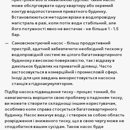
може обслуговувати одну квартиру або окремий
контур водопостачання приватного будинку.
Встановлюються методом врізки в водопровідну
магістраль в разі, коли потік води стабільний, але
його потужності явно не вистачає - не більше 1 - 1.5
бар.
Самовсмоктуючий насос - більш продуктивний
пристрій, здатний забезпечити необхідний тиском у
водопровідній системі як цілого багатоквартирного
будиноку з високою поверховістю, так і відразу в
декількох будівлях на приватній ділянці. Часто
застосовується в комерційній і промисловій сфері.
Іноді для цих завдань використовується насосна
станція з гідроакумулятором.
Підбір насоса підвищення тиску - процес тонкий, бо
намагаючись вирішити свою проблему з падінням тиску,
ви можете створити складнощі іншим користувачам,
особливо коли справа стосується багатоквартирного
будинку. Насос викачує воду, і створює за собою область
розрідження і зниженого тиску, що в свою чергу може не
сподобатися вашим сусідам. Також насос буде