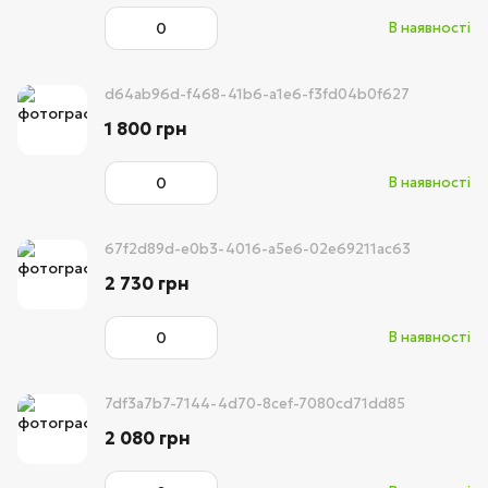
В наявності
d64ab96d-f468-41b6-a1e6-f3fd04b0f627
1 800 грн
В наявності
67f2d89d-e0b3-4016-a5e6-02e69211ac63
2 730 грн
В наявності
7df3a7b7-7144-4d70-8cef-7080cd71dd85
2 080 грн