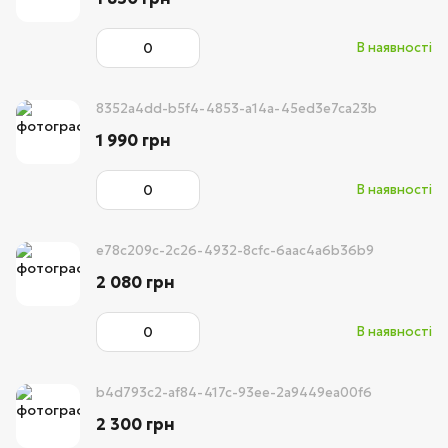
В наявності
8352a4dd-b5f4-4853-a14a-45ed3e7ca23b
1 990 грн
В наявності
e78c209c-2c26-4932-8cfc-6aac4a6b36b9
2 080 грн
В наявності
b4d793c2-af84-417c-93ee-2a9449ea00f6
2 300 грн