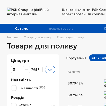
Перейти до основного контенту
Шановні клієнти! PSK Gro
зареєстровані як компанія
Каталог
К
Головна
Товари для поливу
Товари для поливу
Товари для поливу
за попул
Сортування:
Ціна, грн
Від Ціна, грн
До Ціна, грн
ОК
Артикул
Наявність
5079424
306
В наявності
5079434
Розділ
Стрічка