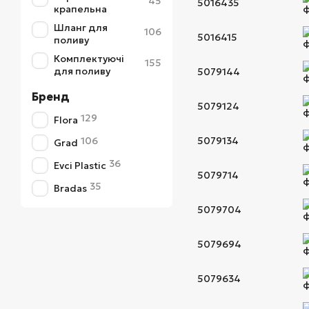
45
5016435
крапельна
Шланг для
106
5016415
поливу
Комплектуючі
155
для поливу
5079144
Бренд
5079124
129
Flora
106
5079134
Grad
36
Evci Plastic
5079714
35
Bradas
5079704
5079694
5079634