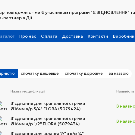
up повідомляє - ми Є учасником програми "Є ВІДНОВЛЕННЯ" та
-партнер в Дії.
аталог
Про нас
Оплата
Доставка
Контакти
Виробник
Партнерська програма
ярністю
спочатку дешевше
спочатку дорожче
за назвою
Назва модифікації
Наявність
З'єднання для крапельної стрічки
В наявно
Ø16мм в/р 3/4" FLORA (5079424)
З'єднання для крапельної стрічки
В наявно
Ø16мм н/р 1/2" FLORA (5079434)
З'єднання для шланга ½" з в/р ¾"