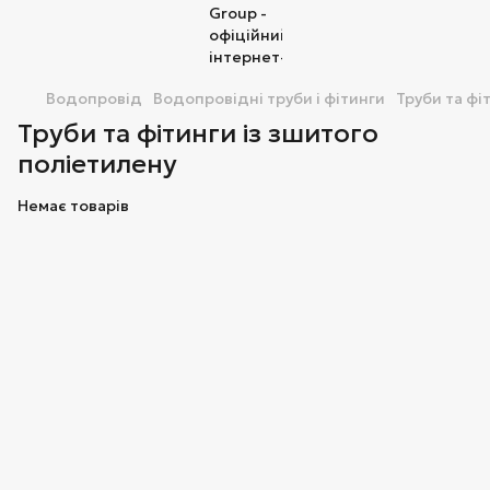
Водопровід
Водопровідні труби і фітинги
Труби та фі
Труби та фітинги із зшитого
поліетилену
Немає товарів