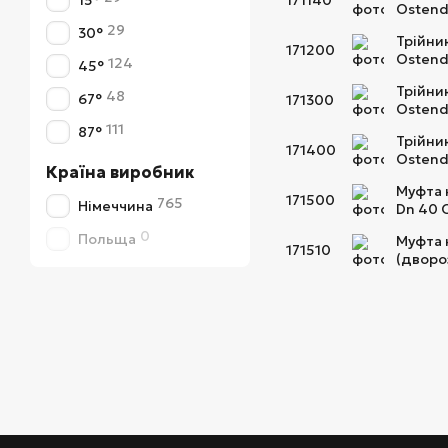
15°
171140
Ostend
29
30°
Трійни
171200
Ostend
124
45°
Трійни
48
67°
171300
Ostend
111
87°
Трійни
171400
Ostend
Країна виробник
Муфта 
171500
765
Німеччина
Dn 40 
0
Польща
Муфта 
171510
(дворо