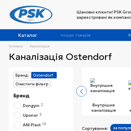
Перейти до основного контенту
Шановні клієнти! PSK Gro
зареєстровані як компанія
Каталог
К
Головна
Каналізація
Каналізація Ostendorf
Бренд:
Ostendorf
Очистити фільтр
Бренд
2
Внутрішня
Dongyin
каналізація
3
Uponor
19
ANI Plast
за попул
Сортування: