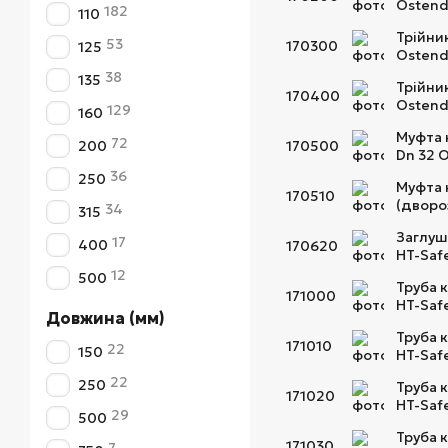
Ostend
182
110
Трійни
53
170300
125
Ostend
38
135
Трійни
170400
Ostend
129
160
Муфта 
72
200
170500
Dn 32 
36
250
Муфта 
170510
(дворо
34
315
Заглуш
17
400
170620
HT-Saf
12
500
Труба 
171000
HT-Saf
Довжина (мм)
Труба 
171010
22
150
HT-Saf
22
250
Труба 
171020
HT-Saf
29
500
Труба 
171030