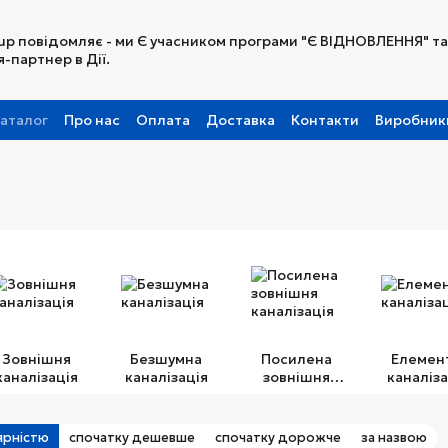
up повідомляє - ми Є учасником програми "Є ВІДНОВЛЕННЯ" та
-партнер в Дії.
аталог
Про нас
Оплата
Доставка
Контакти
Виробник
Партнерська програма
Зовнішня
Безшумна
Посилена
Елемен
каналізація
каналізація
зовнішня
каналіза
каналізація
ярністю
спочатку дешевше
спочатку дорожче
за назвою