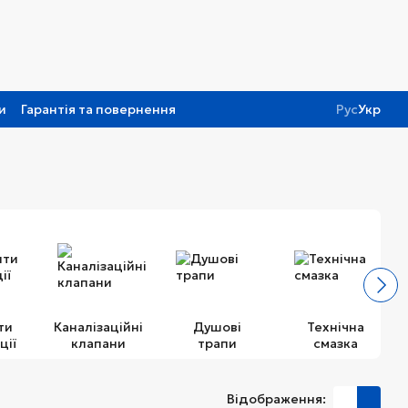
и
Гарантія та повернення
Рус
Укр
ти
Каналізаційні
Душові
Технічна
ції
клапани
трапи
смазка
Відображення: