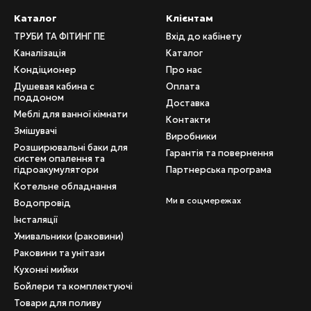
Каталог
Клієнтам
ТРУБИ ТА ФІТИНГ ПЕ
Вхід до кабінету
Каналізація
Каталог
Кондіционер
Про нас
Душевая кабина с
Оплата
поддоном
Доставка
Меблі для ванної кімнати
Контакти
Змішувачі
Виробники
Розширювальні баки для
Гарантія та повернення
систем опалення та
гідроакумулятори
Партнерська програма
Котельне обладнання
Ми в соцмережах
Водопровід
Інсталяції
Умивальники (раковини)
Раковини та унітази
Кухонні мийки
Бойлери та комплектуючі
Товари для поливу