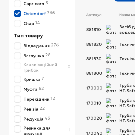
5
Capricorn
766
Ostendorf
Артикул
Назва м
14
Qtap
Засіб 
881810
водові
Тип товару
881820
Техніч
276
Відведення
28
Заглушка
881830
Техніч
Каналізаційний
0
грибок
881800
Техніч
7
Кришка
Труба к
170000
62
Муфта
HT-Saf
12
Перехідник
Труба 
170010
HT-Saf
22
Ревізія
Труба 
43
170020
Редукція
HT-Saf
Резинка для
1
Труба 
170040
редукції