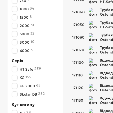
7
750
HT-Saf
34
1000
Труба 
171040
Ostend
8
1500
Труба 
171050
31
2000
HT-Saf
32
3000
Труба 
171060
Ostend
10
5000
Труба 
3
171070
6000
Ostend
Відвед
Серія
171100
Ostend
259
HT Safe
Відвед
171110
159
Ostend
KG
65
Відвед
KG 2000
171120
Ostend
282
Skolan DB
Відвед
171130
Ostend
Кут вигину
Відвед
29