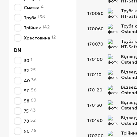
HT-Saf
4
Смазка
Труба к
170050
HT-Saf
156
Труба
Труба 
142
Трійник
170060
Ostend
12
Хрестовина
Труба 
170070
HT-Saf
DN
Відвед
170100
1
30
Ostend
25
32
Відвед
170110
Ostend
36
40
Відвед
56
170120
50
Ostend
60
58
Відвед
170130
Ostend
43
75
Відвед
52
170140
78
Ostend
76
90
Трійни
170200