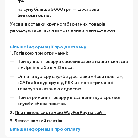
грн.
на суму більше 5000 грн — доставка
безкоштовно
.
Умови доставки крупногабаритних товарів
узгоджуються після замовлення з менеджером
Більше інформації про доставку
1.
Готівкою при отриманні:
При купівлі товару з самовивозом з наших складів
в м. Ірпінь або в м.Одеса.
Оплата кур'єру служби доставки «Нова пошта»,
«САТ» або кур'єру від PSK.ua при отриманні
товару за вказаною адресою.
При отриманні товару у відділенні кур'єрської
служби «Нова пошта».
2.
Платіжною системою WayForPay на сайті
3.
Безготівковий платіж
Більше інформації про оплату