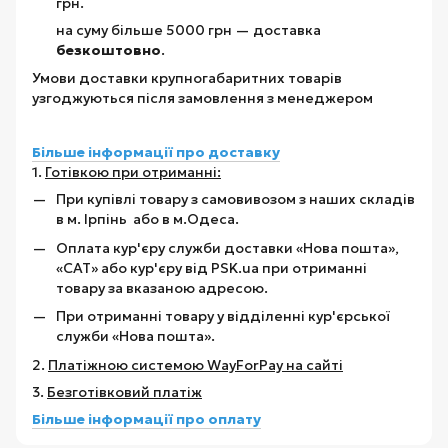
грн.
на суму більше 5000 грн — доставка
безкоштовно
.
Умови доставки крупногабаритних товарів
узгоджуються після замовлення з менеджером
Більше інформації про доставку
1.
Готівкою при отриманні:
При купівлі товару з самовивозом з наших складів
в м. Ірпінь або в м.Одеса.
Оплата кур'єру служби доставки «Нова пошта»,
«САТ» або кур'єру від PSK.ua при отриманні
товару за вказаною адресою.
При отриманні товару у відділенні кур'єрської
служби «Нова пошта».
2.
Платіжною системою WayForPay на сайті
3.
Безготівковий платіж
Більше інформації про оплату