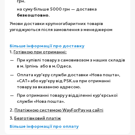
грн.
на суму більше 5000 грн — доставка
безкоштовно
.
Умови доставки крупногабаритних товарів
узгоджуються після замовлення з менеджером
Більше інформації про доставку
1.
Готівкою при отриманні:
При купівлі товару з самовивозом з наших складів
в м. Ірпінь або в м.Одеса.
Оплата кур'єру служби доставки «Нова пошта»,
«САТ» або кур'єру від PSK.ua при отриманні
товару за вказаною адресою.
При отриманні товару у відділенні кур'єрської
служби «Нова пошта».
2.
Платіжною системою WayForPay на сайті
3.
Безготівковий платіж
Більше інформації про оплату