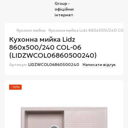
Кухонні мийки
Кухонна мийка Lidz 860х500/240 CO
Кухонна мийка Lidz
860х500/240 COL-06
(LIDZWCOL06860500240)
Артикул:
LIDZWCOL06860500240
Написати відгук
−10%