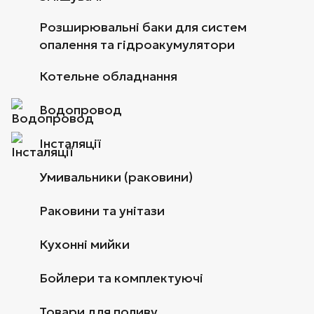
Розширювальні баки для систем
опалення та гідроакумулятори
Котельне обладнання
Водопровод
Інсталяції
Умивальники (раковини)
Раковини та унітази
Кухонні мийки
Бойлери та комплектуючі
Товари для поливу