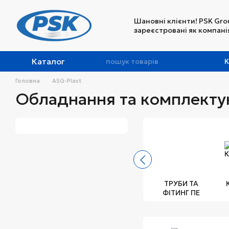
Перейти до основного контенту
Шановні клієнти! PSK Gro
зареєстровані як компанія
Каталог
К
Головна
ASG-Plast
Обладнання та комплекту
ТРУБИ ТА
ФІТИНГ ПЕ