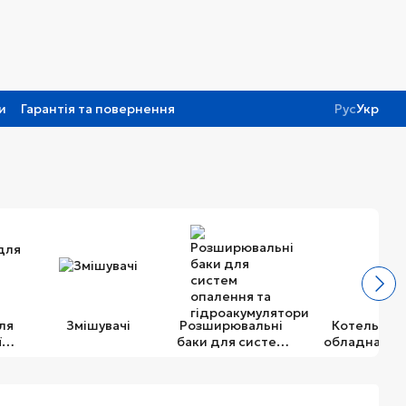
и
Гарантія та повернення
Рус
Укр
ля
Змішувачі
Розширювальні
Котельне
ї
баки для систем
обладнання
и
опалення та
гідроакумулятори