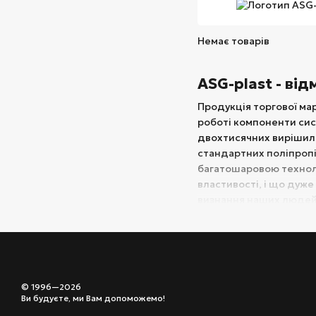
Немає товарів
ASG-plast - від
Продукція торгової мар
роботі компоненти сист
двохтисячних вирішила
стандартних поліпропі
багатошаровою технолог
властивості, і що дуж
визнання наших людей,
На даний момент продукц
поповнилася компонент
Каналізаційні 
Торгова марка ASG-pla
© 1996—2026
Ви будуєте, ми Вам допоможемо!
будівництва. Виготовл