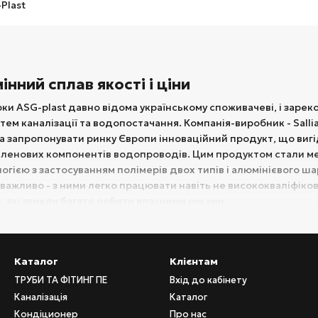
мінний сплав якості і ціни
ки ASG-plast давно відома українському споживачеві, і зареком
ем каналізації та водопостачання. Компанія-виробник - Sallian
 запропонувати ринку Європи інноваційний продукт, що вигі
ленових компонентів водопроводів. Цим продуктом стали ме
ією з застосуванням полімерів двох типів і алюмінієвого шару
е важливо - з ними легко працювати навіть не висококваліфік
 які звикли багато робити власними руками.
ія ASG-plast виготовляється в різних країнах, в тому числі і 
ами для створення внутрішньої каналізації.
Каталог
Клієнтам
компоненти ASG-plast
ТРУБИ ТА ФІТИНГ ПЕ
Вхід до кабінету
st пропонує повний асортимент сучасних елементів внутрішньо
Каналізація
Каталог
яються з поліпропілену, мають стандартне розтрубне з'єднан
Кондіционер
Про нас