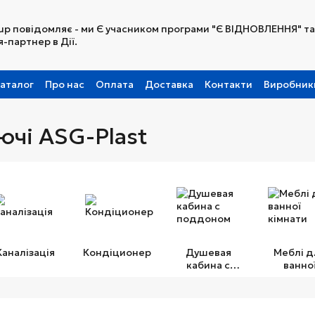
up повідомляє - ми Є учасником програми "Є ВІДНОВЛЕННЯ" та
-партнер в Дії.
аталог
Про нас
Оплата
Доставка
Контакти
Виробник
Партнерська програма
ючі ASG-Plast
Каналізація
Кондіционер
Душевая
Меблі д
кабина с
ванно
поддоном
кімнат