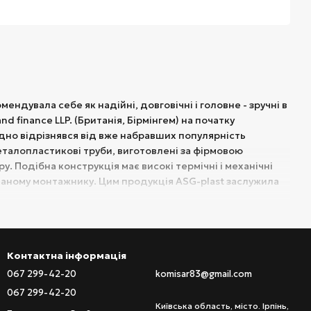
ендувала себе як надійні, довговічні і головне - зручні в
d finance LLP. (Британія, Бірмінгем) на початку
дно відрізнявся від вже набравших популярність
талопластикові труби, виготовлені за фірмовою
. Подібна конструкція має високі термічні і механічні
ованому монтажнику. Цим продукція ASG-plast заслужила
у нас, в Україні. Згодом номенклатура товарів ASG-plast
Контактна інформація
067 299-42-20
komisar83@gmail.com
ї каналізації для приватного і багатоквартирного
067 299-42-20
ня з використанням ущільнювачів. Для зручності роботи
Київська область, місто. Ірпінь,