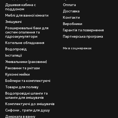
ьої каналізації ASG-plast мають темно-сіре забарвлення. Засто
Душевая кабина с
Оплата
газину PSK-Group представлені наступні каналізаційні елемен
поддоном
Доставка
Меблі для ванної кімнати
алізаційні. Довжина від 150 до 3000 мм.
Контакти
Змішувачі
Виробники
 - з'єднувальні та ремонтні.
Розширювальні баки для
Гарантія та повернення
, каналізаційні та спеціальні, для з'єднання з чавунними труб
систем опалення та
гідроакумулятори
Партнерська програма
ії з різьбовий кришкою.
Котельне обладнання
ементи каналізації - трійники, хрестовини, відводи, Одне дво
Ми в соцмережах
Водопровід
Інсталяції
ійне. З кутами повороту 15, 30, 45, 67 і 87 °.
Умивальники (раковини)
х застосовуваних у внутрішній каналізації діаметрів.
Раковини та унітази
ої каналізації ASG-plast виготовлені за європейськими стан
Кухонні мийки
ь виконання і широкий асортимент - це те, що робить каналіза
Бойлери та комплектуючі
Товари для поливу
Водопровідні шланги та
шланги для змішувачів
Комплектуючі до змішувачів
Сифони , трапи для душу
Дзеркала в ванну