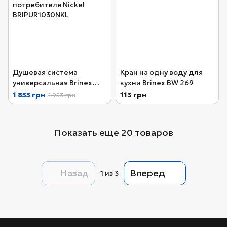
Душевая система
Кран на одну воду для
универсальная Brinex
кухни Brinex BW 269
Pure 1030 на 3
1 855 грн
113 грн
1 953 грн
потребителя Nickel
BRIPUR1030NKL
Показать еще 20 товаров
Назад
Вперед
1
из 3