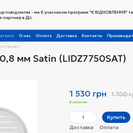
up повідомляє - ми Є учасником програми "Є ВІДНОВЛЕННЯ" та
-партнер в Дії.
аталог
О нас
Оплата
Доставка
Контакты
Производи
Партнерская программа
LIDZ7750SAT)
0,8 мм Satin (LIDZ7750SAT)
1 530 грн
1 700 
В наличии
Купить
Доставка
Оплата