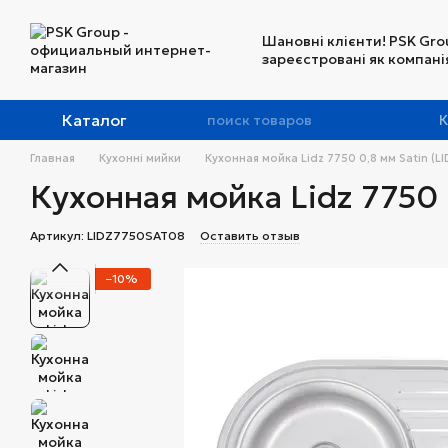
Перейти к основному контенту
Шановні клієнти! PSK Gro
зареєстровані як компанія
Каталог
К
Главная
Кухонні мийки
Кухонная мойка Lidz 7750 0,8 мм Satin (
Кухонная мойка Lidz 7750 
Артикул: LIDZ7750SAT08
Оставить отзыв
−10%