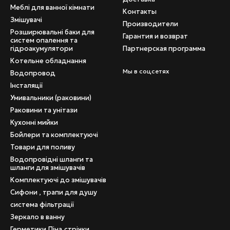
Меблі для ванної кімнати
Контакты
Змішувачі
Производители
Розширювальні баки для
Гарантия и возврат
систем опалення та
гідроакумулятори
Партнерская программа
Котельне обладнання
Мы в соцсетях
Водопровод
Інсталяції
Умивальники (раковини)
Раковини та унітази
Кухонні мийки
Бойлери та комплектуючі
Товари для поливу
Водопровідні шланги та
шланги для змішувачів
Комплектуючі до змішувачів
Сифони , трапи для душу
система фільтрації
Зеркало в ванну
Герметики,Піна,стрічки