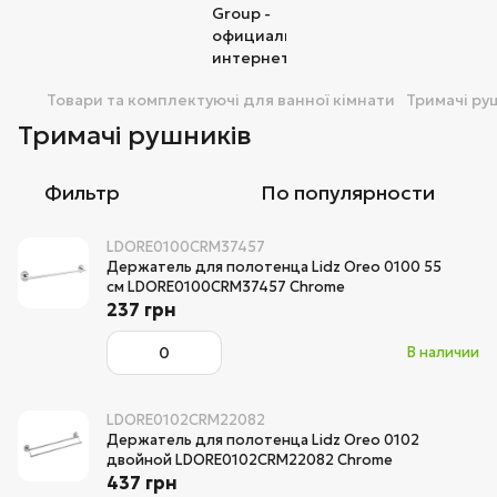
Товари та комплектуючі для ванної кімнати
Тримачі ру
Тримачі рушників
Фильтр
По популярности
LDORE0100CRM37457
Держатель для полотенца Lidz Oreo 0100 55
см LDORE0100CRM37457 Chrome
237 грн
В наличии
LDORE0102CRM22082
Держатель для полотенца Lidz Oreo 0102
двойной LDORE0102CRM22082 Chrome
437 грн