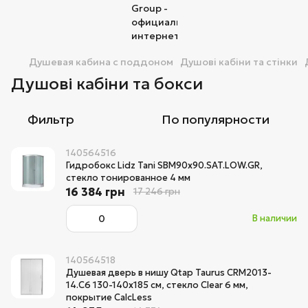
Душевая кабина с поддоном
Душові кабіни та стінки
Душові кабіни та бокси
Фильтр
По популярности
140564516
Гидробокс Lidz Tani SBM90x90.SAT.LOW.GR,
стекло тонированное 4 мм
16 384 грн
17 246 грн
В наличии
140564518
Душевая дверь в нишу Qtap Taurus CRM2013-
14.C6 130-140x185 см, стекло Clear 6 мм,
покрытие CalcLess