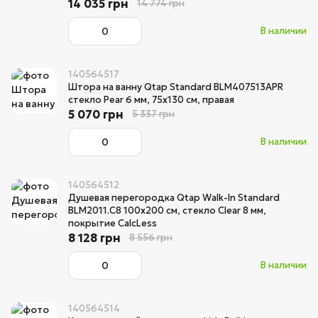
14 035 грн
14 774 грн
В наличии
140564517
Штора на ванну Qtap Standard BLM407513APR
стекло Pear 6 мм, 75х130 см, правая
5 070 грн
5 337 грн
В наличии
140564512
Душевая перегородка Qtap Walk-In Standard
BLM2011.C8 100х200 см, стекло Clear 8 мм,
покрытие CalcLess
8 128 грн
8 556 грн
В наличии
140564514