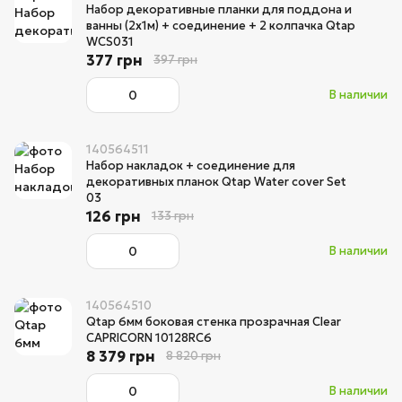
Набор декоративные планки для поддона и
ванны (2x1м) + соединение + 2 колпачка Qtap
WCS031
377 грн
397 грн
В наличии
140564511
Набор накладок + соединение для
декоративных планок Qtap Water cover Set
03
126 грн
133 грн
В наличии
140564510
Qtap 6мм боковая стенка прозрачная Clear
CAPRICORN 10128RC6
8 379 грн
8 820 грн
В наличии