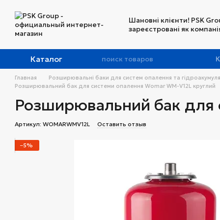
Перейти к основному контенту
Шановні клієнти! PSK Gro
зареєстровані як компанія
Каталог
К
Главная
Розширювальні баки для систем опалення та гідроакумул
Розширювальний бак для системи опалення Womar WM-V12L круглий
Розширювальний бак для 
Артикул: WOMARWMV12L
Оставить отзыв
−5%