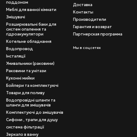
поддоном
Доставка
Меблі для ванної кімнати
Контакты
Змішувачі
Производители
Розширювальні баки для
Гарантия и возврат
систем опалення та
гідроакумулятори
Партнерская программа
Котельне обладнання
Мы в соцсетях
Водопровод
Інсталяції
Умивальники (раковини)
Раковини та унітази
Кухонні мийки
Бойлери та комплектуючі
Товари для поливу
Водопровідні шланги та
шланги для змішувачів
Комплектуючі до змішувачів
Сифони , трапи для душу
система фільтрації
Зеркало в ванну