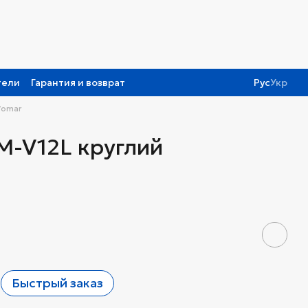
тели
Гарантия и возврат
Рус
Укр
Womar
M-V12L круглий
Быстрый заказ