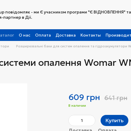
up повідомляє - ми Є учасником програми "Є ВІДНОВЛЕННЯ" та
-партнер в Дії.
аталог
О нас
Оплата
Доставка
Контакты
Производи
Партнерская программа
ятори
Розширювальні баки для систем опалення та гідроакумулятори 
системи опалення Womar W
609 грн
641 грн
В наличии
Купить
Доставка
Оплата