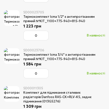
SD00023705
Термокомплект Icma 1/2" з антипротіканням
прямий №KIT_1100+775-940+815-940
1 223 грн
В наявності
SD00023706
Термокомплект Icma 3/4" з антипротіканням
прямий №KIT_1100+775-940+815-940
1 584 грн
В наявності
SD00011305
Комплект для підмикання сталевих
радіаторів Danfoss RAS-CK+RLV-KS, заднє
підмикання (013G5276)
1 309 грн