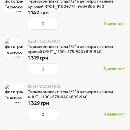
Термокомплект Icma 1/2" з антипротіканням
кутовий №KIT_1100+774-940+805-940
1 142 грн
В наявності
82KITHAD061100
Термокомплект Icma 1/2" з антипротіканням
прямий №KIT_1100+775-940+815-940
1 319 грн
В наявності
82KITNAD061100
Термокомплект Icma 1/2" з антипротіканням
№KIT_1100+878-940+805-940
1 329 грн
В наявності