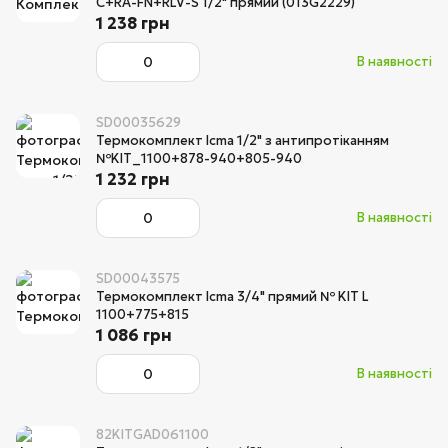
C+RA-FN+RLV-S 1/2" прямий (013G2229)
1 238 грн
В наявності
SD00035629
Термокомплект Icma 1/2" з антипротіканням
№KIT_1100+878-940+805-940
1 232 грн
В наявності
SD00043575
Термокомплект Icma 3/4" прямий № KIT L
1100+775+815
1 086 грн
В наявності
82KITGAD061100