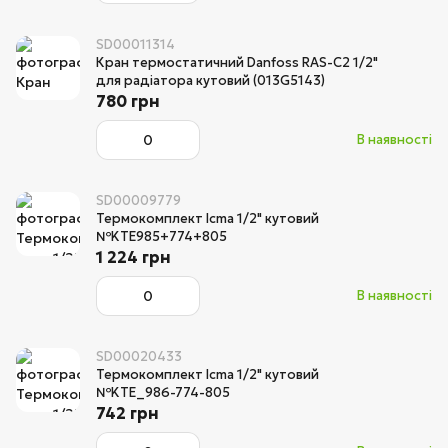
SD00011314
Кран термостатичний Danfoss RAS-C2 1/2"
для радіатора кутовий (013G5143)
780 грн
В наявності
SD00009779
Термокомплект Icma 1/2" кутовий
№KTE985+774+805
1 224 грн
В наявності
SD00020433
Термокомплект Icma 1/2" кутовий
№KTE_986-774-805
742 грн