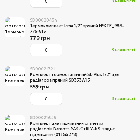
В наявності
SD00020434
Термокомплект Icma 1/2" прямий №KTE_986-
775-815
770 грн
В наявності
SD00021321
Комплект термостатичний SD Plus 1/2" для
радіатора прямий SD353W15
559 грн
В наявності
SD00021645
Комплект для підмикання сталевих
радіаторів Danfoss RAS-C+RLV-KS, заднє
підмикання (013G5278)