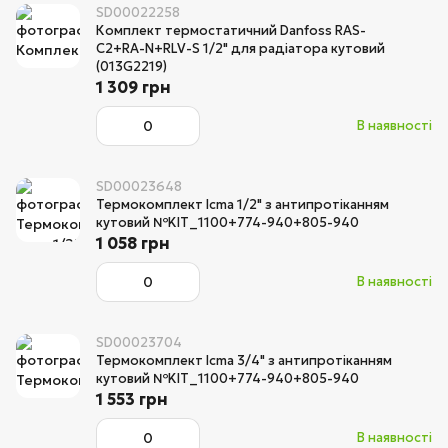
SD00022258
Комплект термостатичний Danfoss RAS-
C2+RA-N+RLV-S 1/2" для радіатора кутовий
(013G2219)
1 309 грн
В наявності
SD00023648
Термокомплект Icma 1/2" з антипротіканням
кутовий №KIT_1100+774-940+805-940
1 058 грн
В наявності
SD00023704
Термокомплект Icma 3/4" з антипротіканням
кутовий №KIT_1100+774-940+805-940
1 553 грн
В наявності