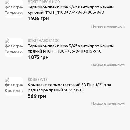
82KITGAE061100
Термокомплект Icma 3/4" з антипротіканням
кутовий №KIT_1100+774-940+805-940
1 935 грн
Немає в наявності
82KITHAE061100
Термокомплект Icma 3/4" з антипротіканням
прямий №KIT_1100+775-940+815-940
1 875 грн
Немає в наявності
SD353W15
Комплект термостатичний SD Plus 1/2" для
радіатора прямий SD353W15
569 грн
Немає в наявності