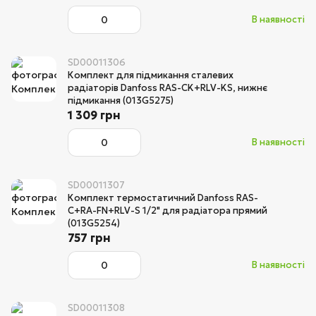
В наявності
SD00011306
Комплект для підмикання сталевих
радіаторів Danfoss RAS-CK+RLV-KS, нижнє
підмикання (013G5275)
1 309 грн
В наявності
SD00011307
Комплект термостатичний Danfoss RAS-
C+RA-FN+RLV-S 1/2" для радіатора прямий
(013G5254)
757 грн
В наявності
SD00011308