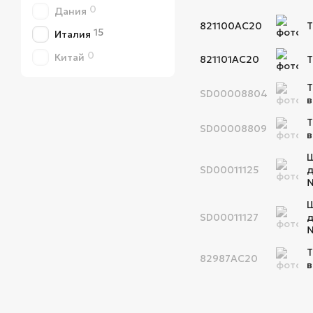
0
Дания
821100AC20
Т
15
Италия
0
Китай
821101AC20
Т
Т
SD00008804
в
Т
SD00008809
в
Ш
SD00011125
д
Ш
SD00011127
д
Т
82987AC20
в