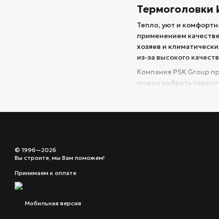
Термоголовки
Тепло, уют и комфортн
применением качестве
хозяев и климатически
из-за высокого качест
Компания PSK Group пр
можно выбрать термог
Самым главным свойст
функция необходима в
поддерживать стабиль
температуру ребенку.
Свойства тер
© 1996—2026
Вы строите, мы Вам поможем!
Перед покупкой или з
Принимаем к оплате
вашей системы, а имен
максимальную темп
Мобильная версия
пропускные свойст
размер резьбы для