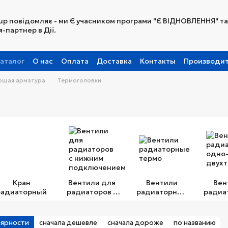
up повідомляє - ми Є учасником програми "Є ВІДНОВЛЕННЯ" та
-партнер в Дії.
аталог
О нас
Оплата
Доставка
Контакты
Производи
Партнерская программа
ющая арматура
Термоголовки
Кран
Вентили для
Вентили
Вен
радиаторный
радиаторов с
радиаторные
радиа
нижним
термо
одн
подключением
двухт
лярности
сначала дешевле
сначала дороже
по названию