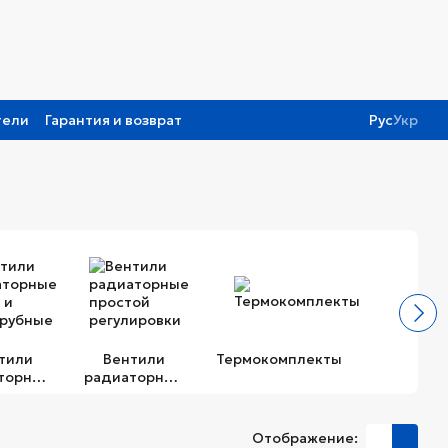
тели
Гарантия и возврат
Рус
Укр
тили
Вентили
Термокомплекты
торные
радиаторные
о- и
простой
рубные
регулировки
Отображение: