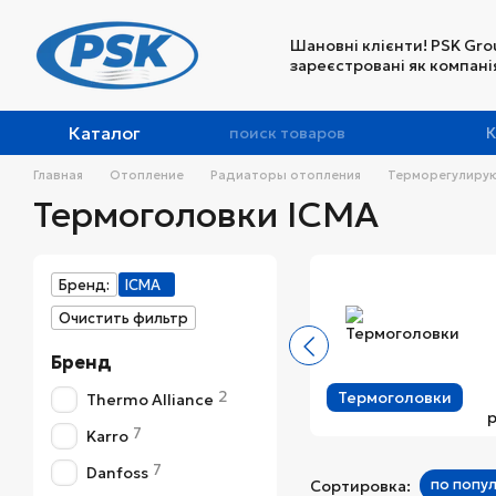
Перейти к основному контенту
Шановні клієнти! PSK Gro
зареєстровані як компанія
Каталог
К
Главная
Отопление
Радиаторы отопления
Терморегулиру
Термоголовки ICMA
Бренд:
ICMA
Очистить фильтр
Бренд
2
Термоголовки
Thermo Alliance
7
Karro
7
Danfoss
по попу
Сортировка: