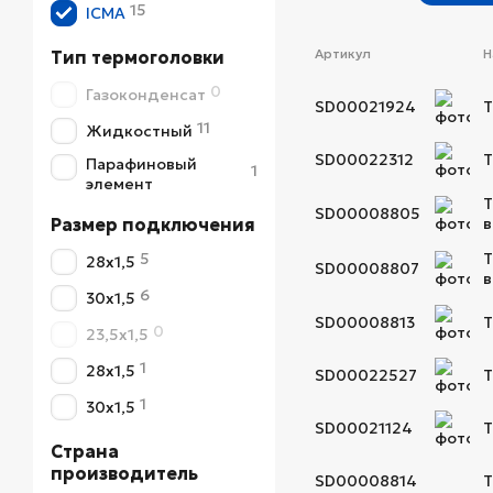
15
ICMA
Артикул
Н
Тип термоголовки
0
Газоконденсат
SD00021924
Т
11
Жидкостный
SD00022312
Т
Парафиновый
1
элемент
Т
SD00008805
Размер подключения
в
5
Т
28x1,5
SD00008807
в
6
30x1,5
SD00008813
Т
0
23,5х1,5
1
28х1,5
SD00022527
Т
1
30х1,5
SD00021124
Т
Страна
производитель
SD00008814
Т