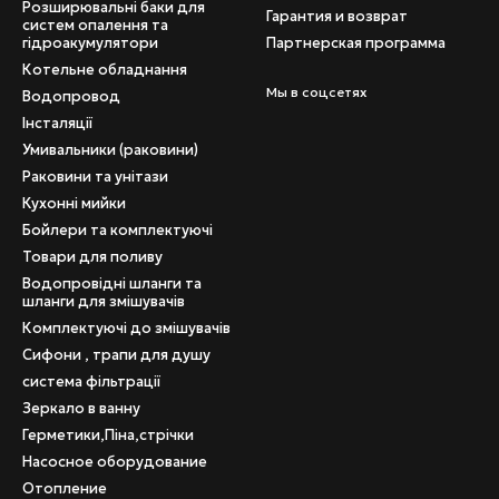
Розширювальні баки для
Гарантия и возврат
систем опалення та
гідроакумулятори
Партнерская программа
ого режима.
Котельне обладнання
Мы в соцсетях
Водопровод
ке нарисована специальная шкала показателей температурн
Інсталяції
конструкции находится специальное газообразное вещество
Умивальники (раковини)
едает немедленный сигнал на теплообменник, который собст
ый принцип работы термоголовок сделал этот девайс очень 
Раковини та унітази
газа, электрики и воды.
Кухонні мийки
Бойлери та комплектуючі
учесть, какой формы краны у вас установлены — прямые или
Товари для поливу
Водопровідні шланги та
оловок ICMA вы непременно заметите ряд приятных бонусов:
шланги для змішувачів
ов на оплату отопления;
Комплектуючі до змішувачів
Сифони , трапи для душу
ьного ремонта;
система фільтрації
с другими комплектующими;
Зеркало в ванну
 ручную регулировку.
Герметики,Піна,стрічки
я на изготовлении специальных термостатических вентилей 
Насосное оборудование
 представленных на рынке термоголовок продукция ICMA отл
Отопление