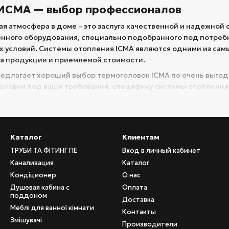
 ИСМА — выбор профессионалов
ая атмосфера в доме – это заслуга качественной и надежной
нного оборудования, специально подобранного под потреб
х условий. Системы отопления ICMA являются одними из сам
ва продукции и приемлемой стоимости.
едлагает хороший выбор термоголовок ICMA по очень выгодн
оловки под ваши требования, специфику системы отопления
вом термоголовок в общем является их способность регулир
 большом доме, квартире, офисных помещениях, где в кажд
ный микроклимат. Такая функция актуальна для детских ком
Каталог
Клиентам
ТРУБИ ТА ФІТИНГ ПЕ
Вход в личный кабинет
моголовок ИСМА
Канализация
Каталог
аказом термоголовок ICMA нужно определить некоторые моме
Кондіционер
О нас
но:
Душевая кабина с
Оплата
поддоном
ературу, которую может выдержать носитель;
Доставка
Меблі для ванної кімнати
Контакты
ва;
Змішувачі
Производители
 беспроблемной установки;