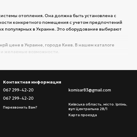
 системы отопления. Она должна быть установлена с
ности конкретного помещения с учетом предпочтений
ых популярных в Украине. Это оборудование выбирают
рй цене в Украине, городе Киев. В нашем каталоге
 и желаемые возможности.
овки температуры на каждом отдельном радиаторе. Эта
ой комнате можно выставить желаемую температуру и
нат, чтобы обеспечить безопасную и здоровую
Контактная информация
067 299-42-20
komisar83@gmail.com
067 299-42-20
нты и характеристики, которые будут важными для
Київська область, місто. Ірпінь,
Перезвонить Вам?
вул Центральна 28/1
Карта проезда