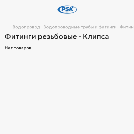
Водопровод
Водопроводные трубы и фитинги
Фитин
Фитинги резьбовые - Клипса
Нет товаров