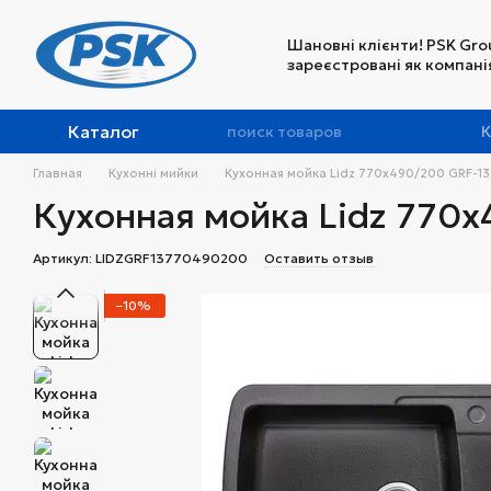
Перейти к основному контенту
Шановні клієнти! PSK Gro
зареєстровані як компанія
Каталог
К
Главная
Кухонні мийки
Кухонная мойка Lidz 770х490/200 GRF-1
Кухонная мойка Lidz 770
Артикул: LIDZGRF13770490200
Оставить отзыв
−10%