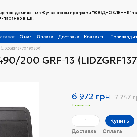
up повідомляє - ми Є учасником програми "Є ВІДНОВЛЕННЯ" та
-партнер в Дії.
аталог
О нас
Оплата
Доставка
Контакты
Производи
Партнерская программа
3 (LIDZGRF13770490200)
х490/200 GRF-13 (LIDZGRF13
6 972 грн
7 747 
В наличии
Купить
Доставка
Оплата