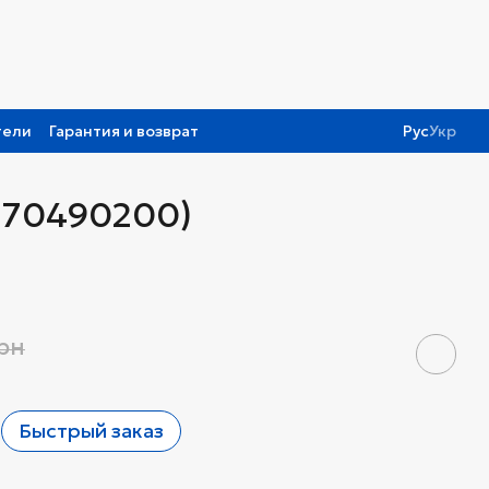
тели
Гарантия и возврат
Рус
Укр
770490200)
грн
Быстрый заказ