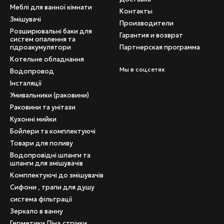
Меблі для ванної кімнати
Контакты
Змішувачі
Производители
Розширювальні баки для
Гарантия и возврат
систем опалення та
гідроакумулятори
Партнерская программа
Котельне обладнання
Мы в соцсетях
Водопровод
Інсталяції
Умивальники (раковини)
Раковини та унітази
Кухонні мийки
Бойлери та комплектуючі
Товари для поливу
Водопровідні шланги та
шланги для змішувачів
Комплектуючі до змішувачів
Сифони , трапи для душу
система фільтрації
Зеркало в ванну
Герметики,Піна,стрічки