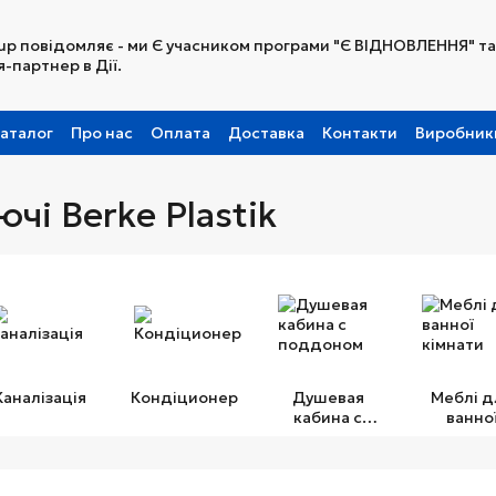
up повідомляє - ми Є учасником програми "Є ВІДНОВЛЕННЯ" та
-партнер в Дії.
аталог
Про нас
Оплата
Доставка
Контакти
Виробник
Партнерська програма
і Berke Plastik
Каналізація
Кондіционер
Душевая
Меблі д
кабина с
ванно
поддоном
кімнат