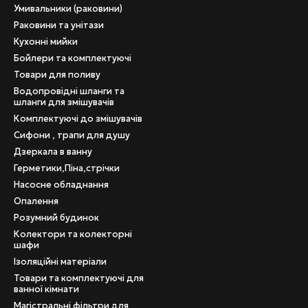
Умивальники (раковини)
Раковини та унітази
Кухонні мийки
Бойлери та комплектуючі
Товари для поливу
Водопровідні шланги та
шланги для змішувачів
Комплектуючі до змішувачів
Сифони , трапи для душу
Дзеркала в ванну
Герметики,Піна,стрічки
Насосне обладнання
Опалення
Розумний будинок
Колектори та колекторні
шафи
Ізоляційні матеріали
Товари та комплектуючі для
ванної кімнати
Магістральні фільтри для