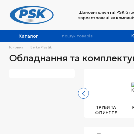
Перейти до основного контенту
Шановні клієнти! PSK Gro
зареєстровані як компанія
Каталог
К
Головна
Berke Plastik
Обладнання та комплектуюч
ТРУБИ ТА
ФІТИНГ ПЕ