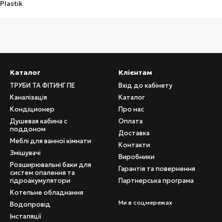
Каталог
Клієнтам
ТРУБИ ТА ФІТИНГ ПЕ
Вхід до кабінету
Каналізація
Каталог
Кондіционер
Про нас
Душевая кабина с
Оплата
поддоном
Доставка
Меблі для ванної кімнати
Контакти
Змішувачі
Виробники
Розширювальні баки для
Гарантія та повернення
систем опалення та
гідроакумулятори
Партнерська програма
Котельне обладнання
Ми в соцмережах
Водопровід
Інсталяції