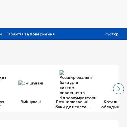
и
Гарантія та повернення
Рус
Укр
ля
Змішувачі
Розширювальні
Котельне
ї
баки для систем
обладнання
и
опалення та
гідроакумулятори