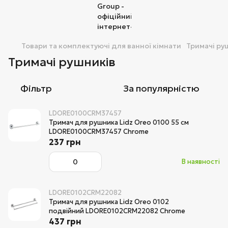
Товари та комплектуючі для ванної кімнати
Тримачі ру
Тримачі рушників
Фільтр
За популярністю
LDORE0100CRM37457
Тримач для рушника Lidz Oreo 0100 55 см
LDORE0100CRM37457 Chrome
237 грн
В наявності
LDORE0102CRM22082
Тримач для рушника Lidz Oreo 0102
подвійний LDORE0102CRM22082 Chrome
437 грн