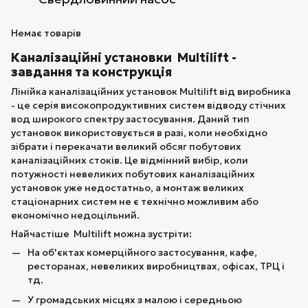
Немає товарів
Каналізаційні установки Multilift -
завдання та конструкція
Лінійка каналізаційних установок Multilift від виробника
- це серія високопродуктивних систем відводу стічних
вод широкого спектру застосування. Даний тип
установок використовується в разі, коли необхідно
зібрати і перекачати великий обсяг побутових
каналізаційних стоків. Це відмінний вибір, коли
потужності невеликих побутових каналізаційних
установок уже недостатньо, а монтаж великих
стаціонарних систем не є технічно можливим або
економічно недоцільний.
Найчастіше Multilift можна зустріти:
На об'єктах комерційного застосування, кафе,
ресторанах, невеликих виробництвах, офісах, ТРЦ і
тд.
У громадських місцях з малою і середньою