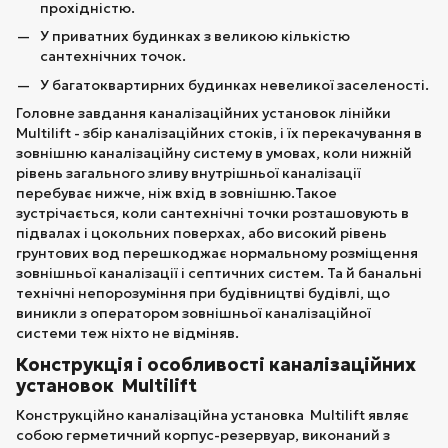
прохідністю.
У приватних будинках з великою кількістю
сантехнічних точок.
У багатоквартирних будинках невеликої заселеності.
Головне завдання каналізаційних установок лінійки
Multilift - збір каналізаційних стоків, і їх перекачування в
зовнішню каналізаційну систему в умовах, коли нижній
рівень загального зливу внутрішньої каналізації
перебуває нижче, ніж вхід в зовнішню.Такое
зустрічається, коли сантехнічні точки розташовують в
підвалах і цокольних поверхах, або високий рівень
грунтових вод перешкоджає нормальному розміщення
зовнішньої каналізації і септичних систем. Та й банальні
технічні непорозуміння при будівництві будівлі, що
виникли з оператором зовнішньої каналізаційної
системи теж ніхто не відміняв.
Конструкція і особливості каналізаційних
установок Multilift
Конструкційно каналізаційна установка Multilift являє
собою герметичний корпус-резервуар, виконаний з