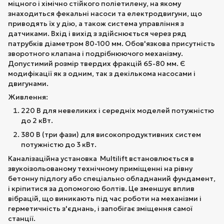
міцного і хімічно стійкого поліетилену, на якому
знаходиться фекальні насоси та електродвигуни, що
приводять їх у дію, а також система управління з
датчиками. Вхід і вихід з здійснюється через ряд
патрубків діаметром 80-100 мм. Обов'язкова присутність
зворотного клапана і подрібнюючого механізму.
Допустимий розмір твердих фракцій 65-80 мм. Є
модифікації як з одним, так з декількома насосами і
двигунами.
Живлення:
220 В для невеликих і середніх моделей потужністю
до 2 кВт.
380 В (три фази) для високопродуктивних систем
потужністю до 3 кВт.
Каналізаційна установка Multilift встановлюється в
звукоізольованому технічному приміщенні на рівну
бетонну підлогу або спеціально обладнаний фундамент,
і кріпитися за допомогою болтів. Це зменшує вплив
вібрацій, що виникають під час роботи на механізми і
герметичність з'єднань, і запобігає зміщення самої
станції.