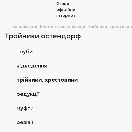
Каналізація
Елементи каналізації
трійники, хрестови
Тройники остендорф
труби
відведення
трійники, хрестовини
редукції
муфти
ревізії